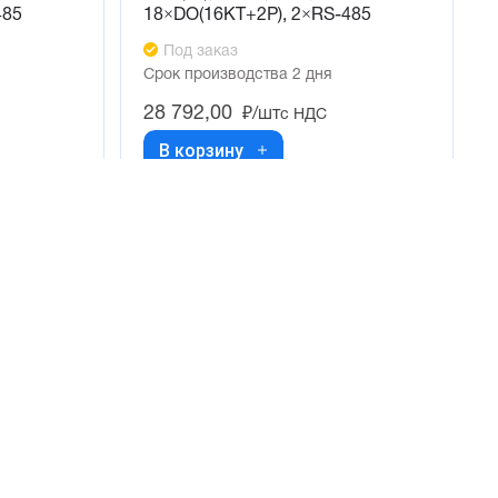
485
18×DO(16KT+2P), 2×RS-485
Под заказ
Срок производства 2 дня
28 792,00
₽/шт
с НДС
В корзину
О компании
Контакты
О нас
+7 (960) 953-19-99
Отзывы
sales@pnevmokip.ru
Новости
Пн-Пт: 9:00 до 18:00
Фотогалерея