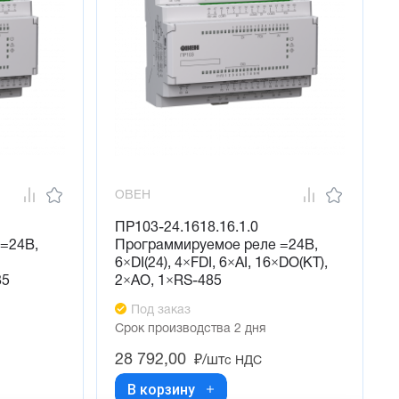
ОВЕН
ПР103-24.1618.16.1.0
=24В,
Программируемое реле =24В,
6×DI(24), 4×FDI, 6×AI, 16×DO(KT),
85
2×AO, 1×RS-485
Под заказ
Срок производства 2 дня
28 792,00
₽/шт
с НДС
В корзину