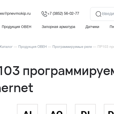
les@pnevmokip.ru
+7 (3852) 56-02-77
Продукция ОВЕН
Запорная арматура
Датчики
П
Каталог
—
Продукция ОВЕН
—
Программируемые реле
—
ПР103 про
103 программируем
hernet