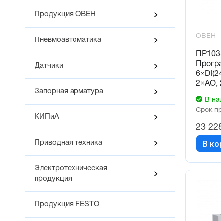
Продукция ОВЕН
ОВЕН
Пневмоавтоматика
ПР103-
Прогр
Датчики
6×DI(24
2×AO,
Запорная арматура
В на
Срок п
КИПиА
23 22
В ко
Приводная техника
Электротехническая
продукция
Продукция FESTO