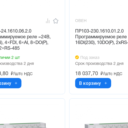
ОВЕН
24.1610.06.2.0
ПР103-230.1610.01.2.0
аммируемое реле =24В,
Программируемое реле
), 4×FDI, 6×AI, 8×DO(P),
16DI(230), 10DO(Р), 2хRS
 2×RS-485
личии 2 шт
Под заказ
роизводства 2 дня
Срок производства 2 дня
8,80
18 037,70
₽/шт
₽/шт
с НДС
с НДС
рзину
В корзину