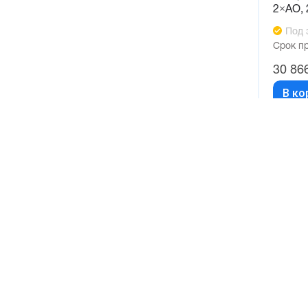
2×AO,
Под 
Срок п
30 86
В ко
Катало
Продукци
Пневмоав
Датчики
Запорная 