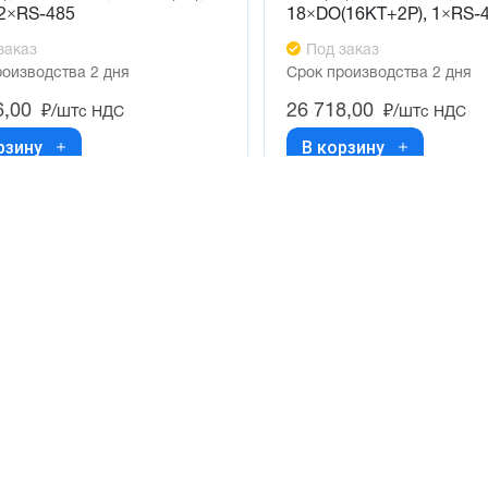
 2×RS-485
18×DO(16KT+2P), 1×RS-
заказ
Под заказ
роизводства 2 дня
Срок производства 2 дня
6,00
26 718,00
₽/шт
₽/шт
с НДС
с НДС
рзину
В корзину
г
Новости
Партнёры
я ОВЕН
Пневмокипавтоматика
ОВЕН
томатика
запустила розничные
MEYERTEC
продажи
EMC
арматура
Пневмокипавтоматика
PEMAKS