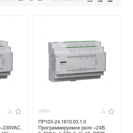
й режим и т.д
ОВЕН
ПР103-24.1610.03.1.0
 ~230VAC,
Программируемое реле =24В,