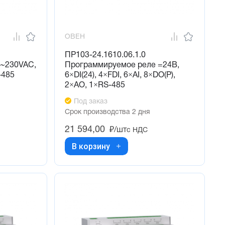
ОВЕН
ПР103-24.1610.06.1.0
 ~230VAC,
Программируемое реле =24В,
-485
6×DI(24), 4×FDI, 6×AI, 8×DO(P),
2×AO, 1×RS-485
Под заказ
Срок производства 2 дня
21 594,00
₽/шт
с НДС
В корзину