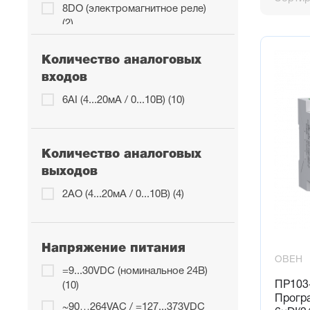
Насосны
8DO (электромагнитное реле)
(2)
Отличит
Количество аналоговых
Подключа
входов
До 16 д
6AI (4...20мА / 0...10В) (10)
До 4 быс
До 6 ан
До 18 ди
Количество аналоговых
До 2 ун
выходов
Коммуник
2AO (4...20мА / 0...10В) (4)
Интерфейс
Прямой 
Напряжение питания
Подключ
ОВЕН
Визуали
=9...30VDC (номинальное 24В)
ПР103-
(10)
Увеличе
Прогр
До 2-х ин
~90…264VAC / =127...373VDC