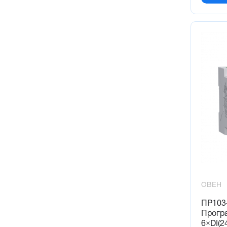
ОВЕН
ПР103-
Прогр
6×DI(24