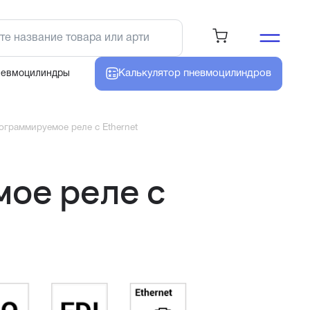
Калькулятор
пневмоцилиндров
невмоцилиндры
граммируемое реле с Ethernet
ое реле с