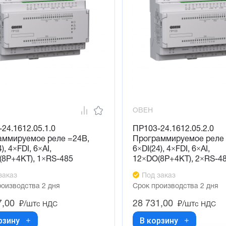
ОВЕН
24.1612.05.1.0
ПР103-24.1612.05.2.0
аммируемое реле =24В,
Программируемое реле 
), 4×FDI, 6×AI,
6×DI(24), 4×FDI, 6×AI,
(8P+4KT), 1×RS-485
12×DO(8P+4KT), 2×RS-4
заказ
Под заказ
роизводства 2 дня
Срок производства 2 дня
7,00
28 731,00
₽/шт
₽/шт
с НДС
с НДС
рзину
В корзину