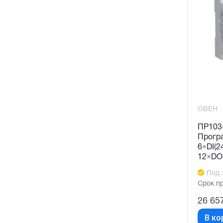
ОВЕН
ПР103-
Прогр
6×DI(24
12×DO
Под 
Срок п
26 65
В ко