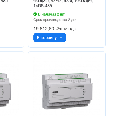
-485
6×DI(24), 4×FDI, 6×AI, 10×DO(P),
1×RS-485
В наличии 2 шт
Срок производства 2 дня
19 812,80
₽/шт
с НДС
В корзину