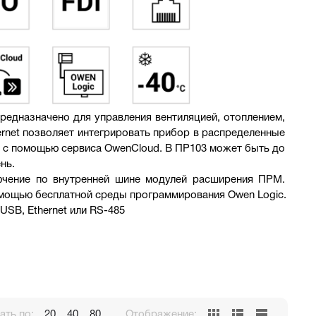
редназначено для управления вентиляцией, отоплением, 
rnet позволяет интегрировать прибор в распределенные 
 с помощью сервиса OwenCloud. В ПР103 может быть до 
нь.
чение по внутренней шине 
модулей расширения ПРМ
. 
омощью бесплатной 
среды программирования Owen Logic
.
oUSB
, Ethernet или RS-485
ть по:
20
40
80
Отображение: