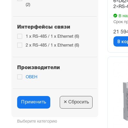
6×DI(24
(2)
2×RS-
Интегра
В на
Визуали
Срок п
Увеличе
Интерфейсы связи
Управлен
21 59
1 х RS-485 / 1 x Ethernet (6)
Подключ
В ко
2 х RS-485 / 1 x Ethernet (6)
Конструк
Компакт
Съемные
Производители
Быстрая
ОВЕН
Эксплуат
2 модифи
Применить
✕
Сбросить
Возможн
Увеличе
Работа в
Выберите категорию
Конфигу