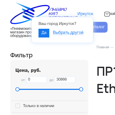
sa
Иркутск
Ваш город
Иркутск
?
Каталог
«Пневмокипавтоматика» – интернет-
магазин промышленного
Да
Выбрать другой
оборудования
Главная
—
Фильтр
ПР
Цена, руб.
от:
до:
Et
Только в наличии