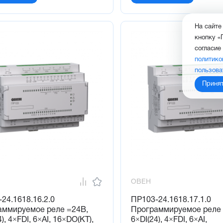
На сайте
кнопку «
согласие
политико
пользова
Приня
ОВЕН
24.1618.16.2.0
ПР103-24.1618.17.1.0
аммируемое реле =24В,
Программируемое реле 
), 4×FDI, 6×AI, 16×DO(KT),
6×DI(24), 4×FDI, 6×AI,