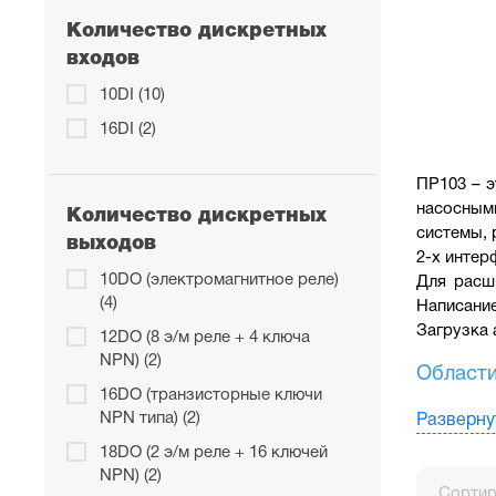
Количество дискретных
входов
10DI (10)
16DI (2)
ПР103 – э
насосными
Количество дискретных
системы, 
выходов
2-х интер
10DO (электромагнитное реле)
Для расш
(4)
Написание
Загрузка 
12DO (8 э/м реле + 4 ключа
NPN) (2)
Области
16DO (транзисторные ключи
NPN типа) (2)
Вентиля
Разверну
Отоплен
18DO (2 э/м реле + 16 ключей
NPN) (2)
ГВС
Сортир