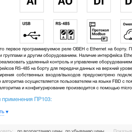
то первое программируемое реле ОВЕН с Ethernet на борту. П
 группами и другим оборудованием. Наличие интерфейса Ethe
реализовать удаленный контроль и управление оборудованием
фейсов RS-485 на борту для передачи данных на верхний урове
ирения собственных входов/выходов предусмотрено подклю
 алгоритма осуществляется пользователем на языке FBD с п
алгоритма и конфигурирование производится с помощью 
micr
 применения ПР103:
ция
ть
ие
овать:
по возрастанию цены
по убыванию цены
Показыва