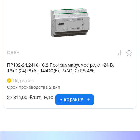
ОВЕН
ПР102-24.2416.16.2 Программируемое реле =24 В,
16хDI(24), 8хAI, 14хDO(К), 2хAO, 2хRS-485
Под заказ
Срок производства 2 дня
22 814,00
₽/шт
с НДС
В корзину