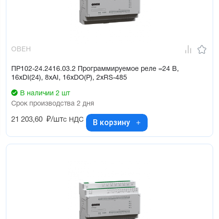
Увеличение каналов ввода/вывода до 72 шт. с помощью
модулей ПРМ
Работа в неотапливаемых помещениях: -40...+55ºС
USB-порт для программирования (не требует питания при
ОВЕН
программировании)
ПР102-24.2416.03.2 Программируемое реле =24 В,
16хDI(24), 8хAI, 16хDO(Р), 2хRS-485
В наличии 2 шт
Срок производства 2 дня
21 203,60
₽/шт
с НДС
В корзину