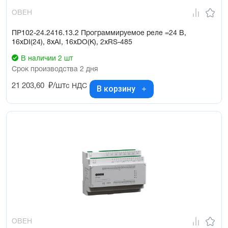
ОВЕН
ПР102-24.2416.13.2 Программируемое реле =24 В,
16хDI(24), 8хAI, 16хDO(К), 2хRS-485
В наличии 2 шт
Срок производства 2 дня
21 203,60
₽/шт
с НДС
В корзину
ОВЕН