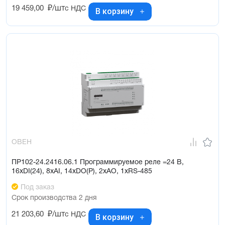
19 459,00
₽/шт
с НДС
В корзину
ОВЕН
ПР102-24.2416.06.1 Программируемое реле =24 В,
16хDI(24), 8хAI, 14хDO(Р), 2хAO, 1хRS-485
Под заказ
Срок производства 2 дня
21 203,60
₽/шт
с НДС
В корзину