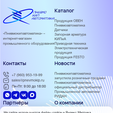
Каталог
Продукция ОВЕН
Пневмоавтоматика
Датчики
«Пневмокипавтоматика» –
Запорная арматура
интернет-магазин
КИПиА
Приводная техника
промышленного оборудования
Электротехническая
продукция
Продукция FESTO
Контакты
Новости
Пневмокипавтоматика
+7 (960) 953-19-99
запустила розничные продажи
sales@pnevmokip.ru
Пневмокипавтоматика –
Пн-Пт: 9:00 до 18:00
официальный дистрибьютор
Промышленной автоматики
РИДАН
Партнёры
О компании