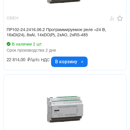
ОВЕН
ПР102-24.2416.06.2 Программируемое реле =24 В,
16хDI(24), 8хAI, 14хDO(Р), 2хAO, 2хRS-485
В наличии 2 шт
Срок производства 2 дня
22 814,00
₽/шт
с НДС
В корзину