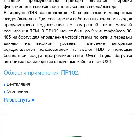
Главным преимуществом прибора является широкий 
функционал и высокая плотность каналов ввода/вывода.
В корпусе 7DIN располагается 40 аналоговых и дискретных 
входов/выходов. Для расширения собственных входов/выходов 
предусмотрено подключение по внутренней шине 
модулей 
расширения ПРМ
. В ПР102 может быть до 2-х интерфейсов RS-
485 на борту: для управления устройствами по сети и передачи 
данных на верхний уровень. Написание алгоритма 
осуществляется пользователем на языке FBD с помощью 
бесплатной 
среды программирования Owen Logic
. Загрузка 
алгоритма производится с помощью кабеля microUSB
Области применения ПР102:
Вентиляция
Отопление
ГВС
Развернуть
Насосные групп
Отличительные особенности ПР102:
Подключаемое оборудование