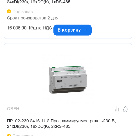
24хDI(230), 16хDO(К), 1хRS-485
Под заказ
Срок производства 2 дня
16 036,90
₽/шт
с НДС
В корзину
ОВЕН
ПР102-230.2416.11.2 Программируемое реле ~230 В,
24хDI(230), 16хDO(К), 2хRS-485