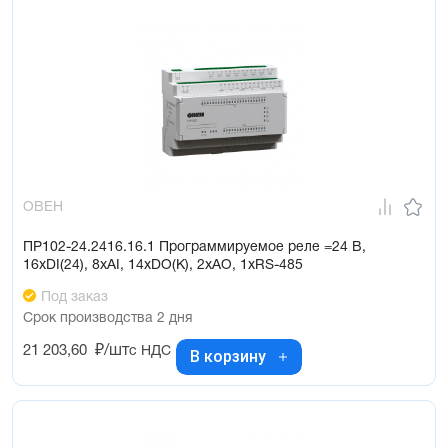
ОВЕН
ПР102-24.2416.16.1 Программируемое реле =24 В,
16хDI(24), 8хAI, 14хDO(К), 2хAO, 1хRS-485
Под заказ
Срок производства 2 дня
21 203,60
₽/шт
с НДС
В корзину