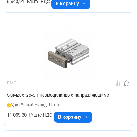
5 940,91
₽/шт
с НДС
В корзину
EMC
SGM20x125-S Пневмоцилиндр с направляющими
Удалённый склад 11 шт
11 069,30
₽/шт
с НДС
В корзину