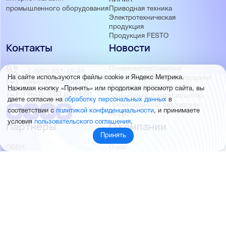
Приводная техника
промышленного оборудования
Электротехническая
продукция
Продукция FESTO
Контакты
Новости
Пневмокипавтоматика
+7 (960) 953-19-99
запустила розничные продажи
На сайте используются файлы cookie и Яндекс Метрика.
sales@pnevmokip.ru
Пневмокипавтоматика –
Нажимая кнопку «Принять» или продолжая просмотр сайта, вы
Пн-Пт: 9:00 до 18:00
официальный дистрибьютор
даете согласие на
обработку персональных данных
в
Промышленной автоматики
соответствии с
политикой конфиденциальности
, и принимаете
РИДАН
условия
пользовательского соглашения
.
Партнёры
О компании
Принять
ОВЕН
О нас
MEYERTEC
Отзывы
EMC
Новости
PEMAKS
Фотогалерея
INNOLEVEL
Партнёры
INNOVERT
Правовая информация
INNOCONT
AUTONICS
FESTO