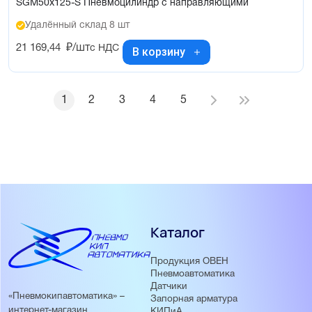
SGM50x125-S Пневмоцилиндр с направляющими
Удалённый склад 8 шт
21 169,44
₽/шт
с НДС
В корзину
1
2
3
4
5
Каталог
Продукция ОВЕН
Пневмоавтоматика
Датчики
«Пневмокипавтоматика» –
Запорная арматура
интернет-магазин
КИПиА