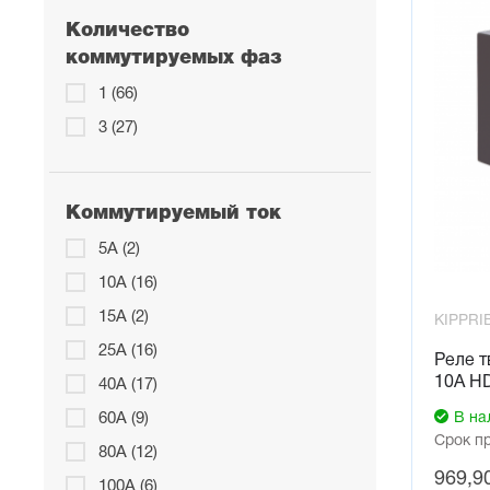
Количество
коммутируемых фаз
1 (66)
3 (27)
Коммутируемый ток
5А (2)
10А (16)
15А (2)
KIPPRI
25А (16)
Реле т
10А H
40А (17)
В на
60А (9)
Срок п
80А (12)
969,9
100А (6)