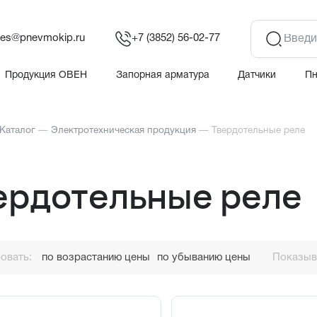
les@pnevmokip.ru
+7 (3852) 56-02-77
Продукция ОВЕН
Запорная арматура
Датчики
П
Каталог
—
Электротехническая продукция
—
Твердотельные реле
ердотельные реле
овать:
по возрастанию цены
по убыванию цены
Показыва