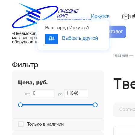
sa
Иркутск
Ваш город
Иркутск
?
Каталог
«Пневмокипавтоматика» – интернет-
магазин промышленного
Да
Выбрать другой
оборудования
Главная
—
Фильтр
Тв
Цена, руб.
от:
до:
Сортир
Только в наличии