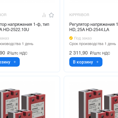
BOR
KIPPRIBOR
тор напряжения 1-ф, тип
Регулятор напряжения 1
5А HD-2522.10U
HD, 25А HD-2544.LA
заказ
Под заказ
роизводства 1 день
Срок производства 1 день
,90
2 311,90
₽/шт
₽/шт
с НДС
с НДС
рзину
В корзину