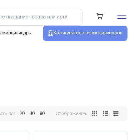
Калькулятор
пневмоцилиндров
невмоцилиндры
ть по:
20
40
80
Отображение: