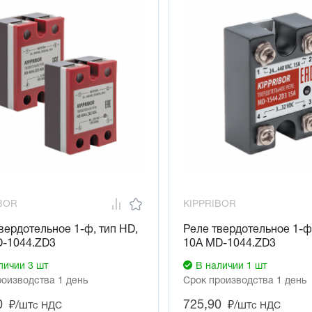
BOR
KIPPRIBOR
вердотельное 1-ф, тип HD,
Реле твердотельное 1-ф
D-1044.ZD3
10А MD-1044.ZD3
личии 3 шт
В наличии 1 шт
роизводства 1 день
Срок производства 1 день
0
725,90
₽/шт
₽/шт
с НДС
с НДС