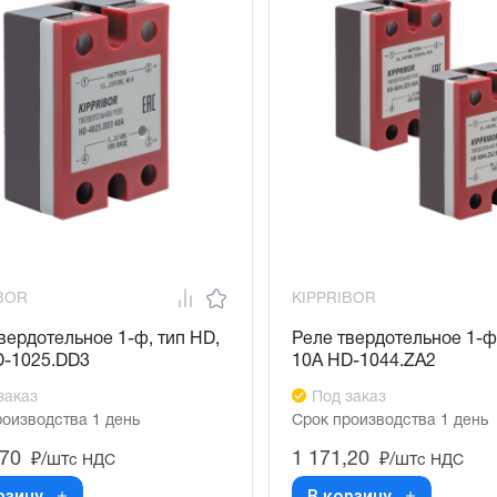
BOR
KIPPRIBOR
вердотельное 1-ф, тип HD,
Реле твердотельное 1-ф,
D-1025.DD3
10А HD-1044.ZA2
заказ
Под заказ
роизводства 1 день
Срок производства 1 день
,70
1 171,20
₽/шт
₽/шт
с НДС
с НДС
рзину
В корзину