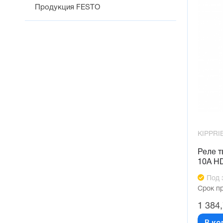
Продукция FESTO
KIPPRI
Реле т
10А H
Под 
Срок п
1 384
В ко