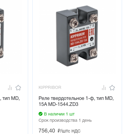
KIPPRIBOR
, тип MD,
Реле твердотельное 1-ф, тип MD,
15А MD-1544.ZD3
В наличии 1 шт
Срок производства 1 день
756,40
₽/шт
с НДС