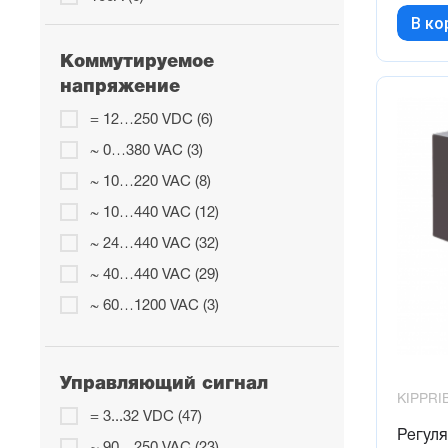
В ко
120А (6)
150А (1)
Коммутируемое
напряжение
200А (2)
= 12…250 VDC (6)
300А (2)
~ 0…380 VAC (3)
400А (2)
~ 10…220 VAC (8)
~ 10…440 VAC (12)
~ 24…440 VAC (32)
~ 40…440 VAC (29)
~ 60…1200 VAC (3)
Управляющий сигнал
KIPPRI
= 3...32 VDC (47)
Регуля