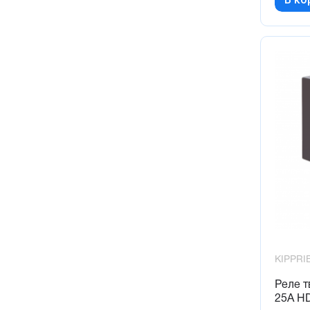
KIPPRI
Реле т
25А H