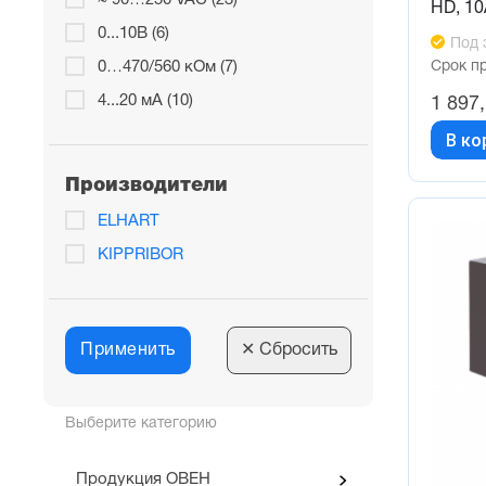
~ 90…250 VAC (23)
HD, 1
0...10В (6)
Под 
Срок п
0…470/560 кОм (7)
4...20 мА (10)
1 897
В ко
Производители
ELHART
KIPPRIBOR
Применить
✕
Сбросить
Выберите категорию
Продукция ОВЕН