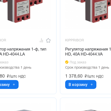
BOR
KIPPRIBOR
тор напряжения 1-ф, тип
Регулятор напряжения 1
А HD-4044.LA
HD, 40А HD-4044.VA
заказ
Под заказ
роизводства 1 день
Срок производства 1 день
,80
1 378,60
₽/шт
₽/шт
с НДС
с НДС
рзину
В корзину