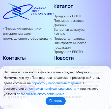
Каталог
Продукция ОВЕН
Пневмоавтоматика
Датчики
«Пневмокипавтоматика» –
Запорная арматура
интернет-магазин
КИПиА
Приводная техника
промышленного оборудования
Электротехническая
продукция
Продукция FESTO
Контакты
Новости
Пневмокипавтоматика
+7 (960) 953-19-99
запустила розничные продажи
На сайте используются файлы cookie и Яндекс Метрика.
sales@pnevmokip.ru
Пневмокипавтоматика –
Нажимая кнопку «Принять» или продолжая просмотр сайта, вы
Пн-Пт: 9:00 до 18:00
официальный дистрибьютор
даете согласие на
обработку персональных данных
в
Промышленной автоматики
соответствии с
политикой конфиденциальности
, и принимаете
РИДАН
условия
пользовательского соглашения
.
Партнёры
О компании
Принять
ОВЕН
О нас