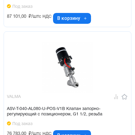
Под заказ
87 101,00
₽/шт
с НДС
В корзину
VALMA
ASV-T-040-AL080-U-POS-V1B Клапан запорно-
регулирующий с позиционером, G1 1/2, резьба
Под заказ
76 783,00
₽/шт
с НДС