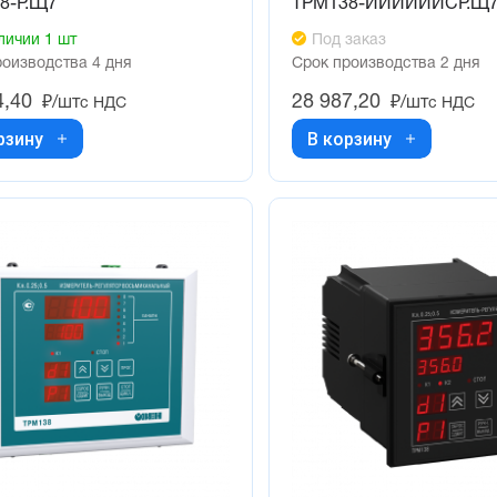
8-Р.Щ7
ТРМ138-ИИИИИИCР.Щ
личии 1 шт
Под заказ
роизводства 4 дня
Срок производства 2 дня
4,40
28 987,20
₽/шт
₽/шт
с НДС
с НДС
рзину
В корзину