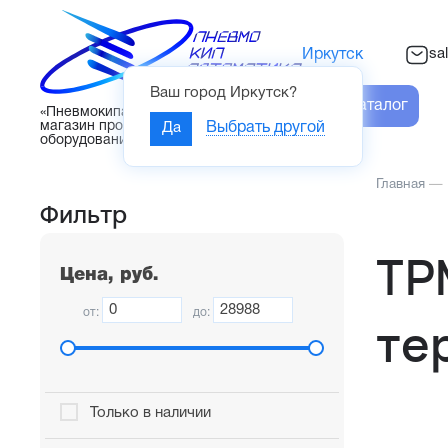
sa
Иркутск
Ваш город
Иркутск
?
Каталог
«Пневмокипавтоматика» – интернет-
магазин промышленного
Да
Выбрать другой
оборудования
Главная
—
Фильтр
ТР
Цена, руб.
от:
до:
те
Только в наличии