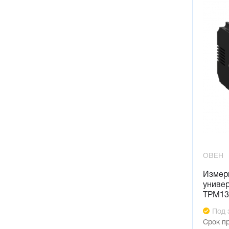
ОВЕН
Измер
униве
ТРМ13
Под 
Срок п