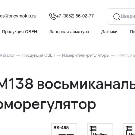
les@pnevmokip.ru
+7 (3852) 56-02-77
Продукция ОВЕН
Запорная арматура
Датчики
П
Каталог
—
Продукция ОВЕН
—
Измерители-регуляторы
—
ТРМ138 в
М138 восьмиканал
рморегулятор