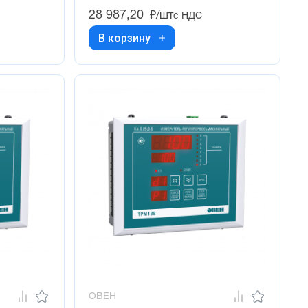
28 987,20
₽/шт
с НДС
В корзину
ОВЕН