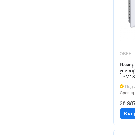
ОВЕН
Измер
униве
ТРМ13
Под 
Срок п
28 98
В ко