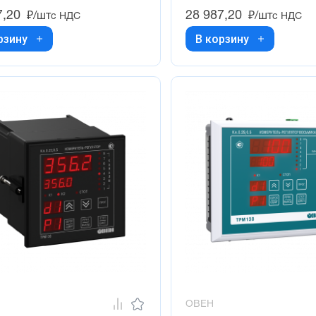
7,20
28 987,20
₽/шт
₽/шт
с НДС
с НДС
рзину
В корзину
ОВЕН