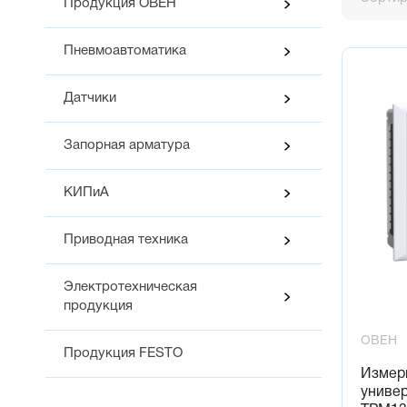
Продукция ОВЕН
От 1 до
Режим р
Пневмоавтоматика
Конфигу
кнопка
на ПК 
Датчики
Стандар
Встроен
Запорная арматура
КИПиА
Приводная техника
Электротехническая
продукция
ОВЕН
Продукция FESTO
Измер
униве