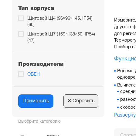
Тип корпуса
Щитовой Щ4 (96×96×145, IP54)
Измерител
(60)
другого ф
для регис
Щитовой Щ7 (169×138×50, IP54)
Терморегу
(47)
Прибор в
Функцио
Производители
Восемь у
ОВЕН
одноврем
Вычисле
средни
разнос
Применить
✕
Сбросить
скорос
Разверну
До восьм
Выберите категорию
регули
регистр
Сортир