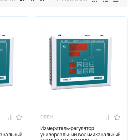
ной пользователем комбинации
ОВЕН
Измеритель-регулятор
канальный
универсальный восьмиканальный