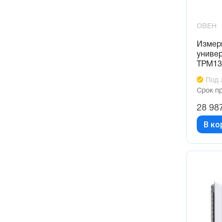
ОВЕН
Измер
униве
ТРМ1
Под 
Срок п
28 98
В ко