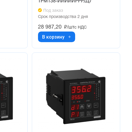
7
ТРМ138-ИИИИИРРР.Щ7
Под заказ
Срок производства 2 дня
28 987,20
₽/шт
с НДС
В корзину