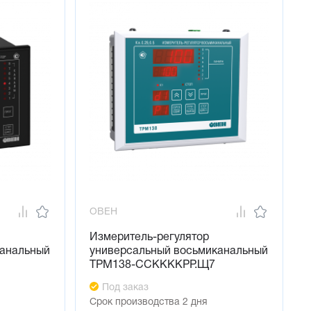
ОВЕН
Измеритель-регулятор
канальный
универсальный восьмиканальный
ТРМ138-ССККККРР.Щ7
Под заказ
Срок производства 2 дня