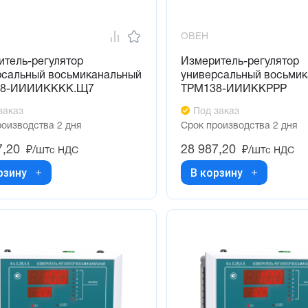
ОВЕН
итель-регулятор
Измеритель-регулятор
рсальный восьмиканальный
универсальный восьми
38-ИИИИКККК.Щ7
ТРМ138-ИИИККРРР
заказ
Под заказ
роизводства 2 дня
Срок производства 2 дня
7,20
28 987,20
₽/шт
₽/шт
с НДС
с НДС
рзину
В корзину