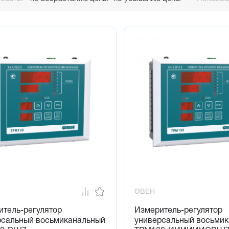
 8 встроенных выходных устройств различных типов в выбран
учного управления выходными устройствами
рирование функциональной схемы и установка параметров:
ми на лицевой панели прибора
с помощью программы-конфигуратора
тная конфигурация — удобный выбор из четырех возможных
ный интерфейс rs-485 (протокол ОВЕН, Modbus ASCII/RTU)
ОВЕН
итель-регулятор
Измеритель-регулятор
рсальный восьмиканальный
универсальный восьми