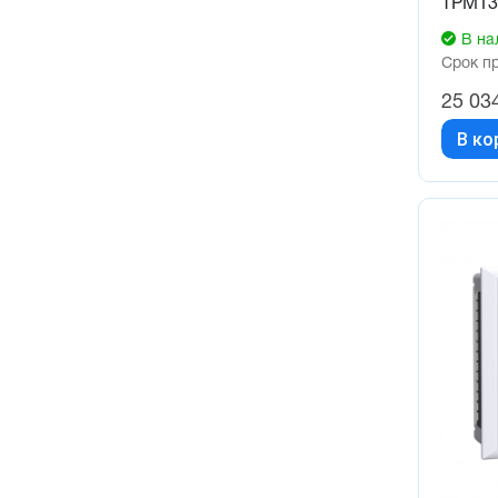
ТРМ13
В на
Срок п
25 03
В ко