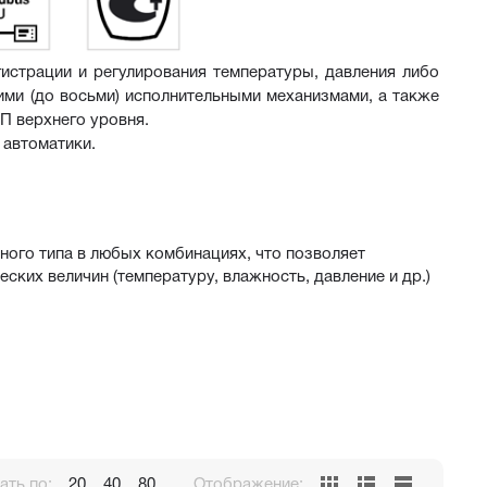
страции и регулирования температуры, давления либо 
ми (до восьми) исполнительными механизмами, а также 
П верхнего уровня.
 автоматики.
ного типа в любых комбинациях, что позволяет
ких величин (температуру, влажность, давление и др.)
ния или других измеренных или вычисленных величин:
С или Т)
0В)
ть по:
20
40
80
Отображение: