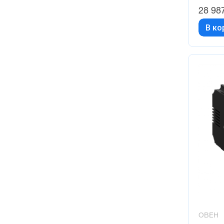
28 98
В ко
ОВЕН