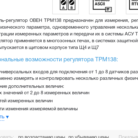
ь-регулятор ОВЕН ТРМ138 предназначен для измерения, реги
изического параметра, одновременного управления нескольки
трации измеренных параметров и передачи их в системы АСУ Т
лятор применяется в многозонных печах, в системах защитной
ыпускается в щитовом корпусе типа Щ4 и Щ7
нальные возможности регулятора ТРМ138:
ниверсальных входов для подключения от 1 до 8 датчиков раз
енно измерять и контролировать несколько различных физичес
ние дополнительных величин:
х значений от 2 до 8 измеренных величин
тей измеренных величин
ти изменения измеряемой величины
ть
и каналов регулирования или регистрации температуры, давле
рование по двухпозиционному закону (для каналов с ВУ тип Р,К,
ация на аналоговом выходе (ток 4...20мА или напряжение 0...1
овать:
по возрастанию цены
по убыванию цены
Показыва