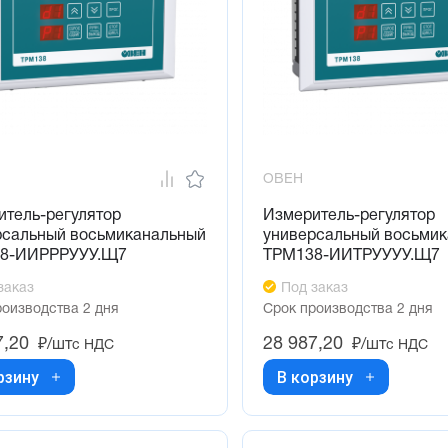
ОВЕН
итель-регулятор
Измеритель-регулятор
рсальный восьмиканальный
универсальный восьми
8-ИИРРРУУУ.Щ7
ТРМ138-ИИТРУУУУ.Щ7
заказ
Под заказ
роизводства 2 дня
Срок производства 2 дня
7,20
28 987,20
₽/шт
₽/шт
с НДС
с НДС
рзину
В корзину