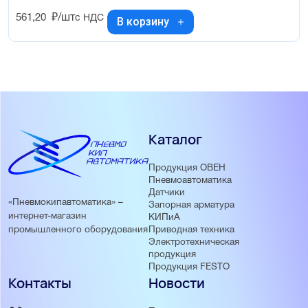
561,20
₽/шт
с НДС
В корзину
Каталог
Продукция ОВЕН
Пневмоавтоматика
Датчики
«Пневмокипавтоматика» –
Запорная арматура
интернет-магазин
КИПиА
Приводная техника
промышленного оборудования
Электротехническая
продукция
Продукция FESTO
Контакты
Новости