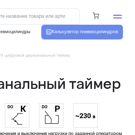
Калькулятор
пневмоцилиндров
невмоцилиндры
24 цифровой двухканальный таймер
анальный таймер
лючения и выключения нагрузки по заданной оператором 