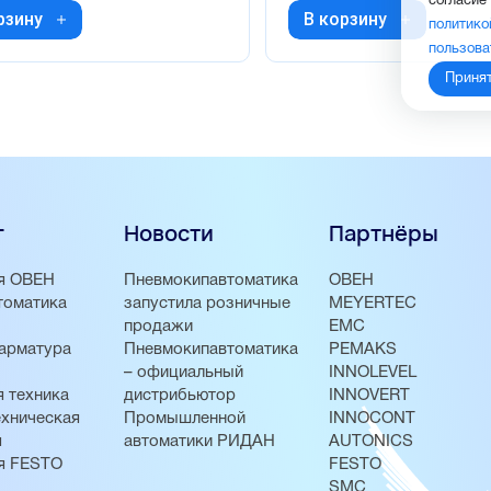
согласие
рзину
В корзину
политико
пользова
Приня
г
Новости
Партнёры
я ОВЕН
Пневмокипавтоматика
ОВЕН
томатика
запустила розничные
MEYERTEC
продажи
EMC
арматура
Пневмокипавтоматика
PEMAKS
– официальный
INNOLEVEL
 техника
дистрибьютор
INNOVERT
хническая
Промышленной
INNOCONT
я
автоматики РИДАН
AUTONICS
я FESTO
FESTO
SMC