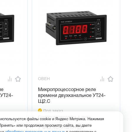
ОВЕН
ле
Микропроцессорное реле
 УТ24-
времени двухканальное УТ24-
Щ2.С
Под заказ
Срок производства 4 дня
 используются файлы cookie и Яндекс Метрика. Нажимая
Принять» или продолжая просмотр сайта, вы даете
7 649,40
₽/шт
с НДС