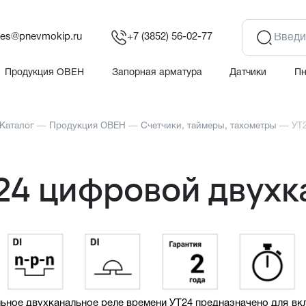
les@pnevmokip.ru
+7 (3852) 56-02-77
Продукция ОВЕН
Запорная арматура
Датчики
П
Каталог
—
Продукция ОВЕН
—
Счетчики, таймеры, тахометры
—
УТ
24 цифровой двухк
ьное двухканальное реле времени УТ24 предназначено для вк