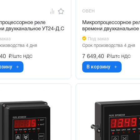
ОВЕН
процессорное реле
Микропроцессорное ре
ни двухканальное УТ24-Д.С
времени двухканальное
заказ
Под заказ
роизводства 4 дня
Срок производства 4 дня
,40
7 649,40
₽/шт
₽/шт
с НДС
с НДС
рзину
В корзину