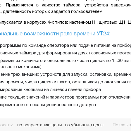
е. Применяется в качестве таймера, устройства задержк
, длительность которых задается пользователем.
пускается в корпусах 4-х типов: 
настенном Н , щитовых Щ1, 
нальные возможности реле времени УТ24:
рограммы по команде оператора или подаче питания на прибор
ависимых таймера для формирования двух независимых прогр
раммы из конечного и бесконечного числа циклов по 1...30 ш
тельного механизма)
ение трех внешних устройств для запуска, остановки, времен
ия времени, числа циклов и шагов, оставшихся до окончания 
мирование кнопками на лицевой панели прибора
ние текущих значений и параметров программы при отключени
параметров от несанкционированного доступа
овать:
по возрастанию цены
по убыванию цены
Показыва