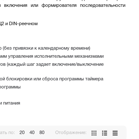
и включения или формирователя последовательности 
Щ2 и DIN-реечном
 (без привязки к календарному времени)
амм управления исполнительными механизмами
агов (каждый шаг задает включение/выключение
ной блокировки или сброса программы таймера
программы
и питания
ть по:
20
40
80
Отображение: