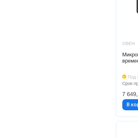
ОВЕН
Микро
време
Под 
Срок п
7 649
В ко