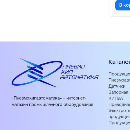
В ко
Катало
Продукци
Пневмоав
Датчики
Запорная 
«Пневмокипавтоматика» – интернет-
КИПиА
магазин промышленного оборудования
Приводная
Электроте
продукци
Продукци