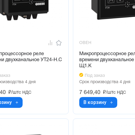
ОВЕН
процессорное реле
Микропроцессорное ре
ни двухканальное УТ24-Н.С
времени двухканальное
Щ1.К
заказ
Под заказ
роизводства 4 дня
Срок производства 4 дня
,40
7 649,40
₽/шт
₽/шт
с НДС
с НДС
рзину
В корзину