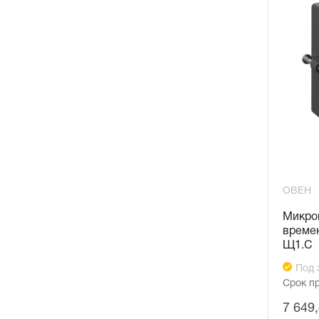
ОВЕН
Микро
времен
Щ1.С
Под 
Срок п
7 649