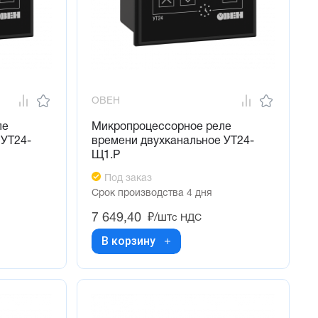
ОВЕН
ле
Микропроцессорное реле
 УТ24-
времени двухканальное УТ24-
Щ1.Р
Под заказ
Срок производства 4 дня
7 649,40
₽/шт
с НДС
В корзину