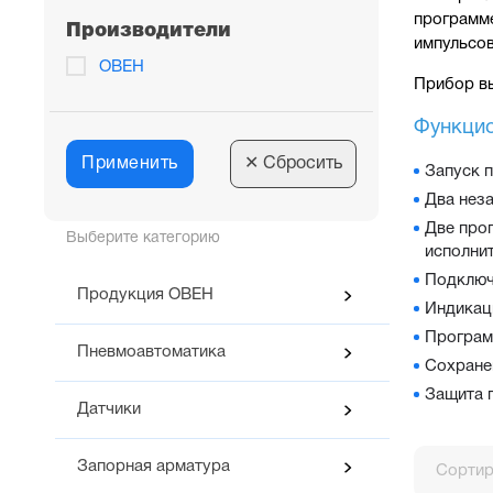
программ
Производители
импульсов
ОВЕН
Прибор вы
Функцио
Применить
✕
Сбросить
Запуск п
Два нез
Две прог
Выберите категорию
исполни
Подключ
Продукция ОВЕН
Индикац
Програм
Пневмоавтоматика
Сохране
Защита 
Датчики
Запорная арматура
Сортир