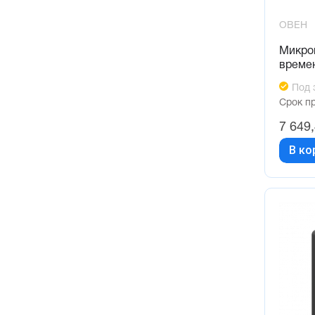
ОВЕН
Микро
време
Под 
Срок п
7 649
В ко