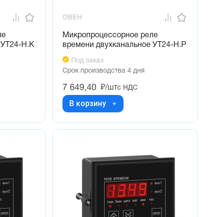
ОВЕН
ле
Микропроцессорное реле
 УТ24-Н.К
времени двухканальное УТ24-Н.Р
Под заказ
Срок производства 4 дня
7 649,40
₽/шт
с НДС
В корзину