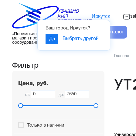
sa
Иркутск
Ваш город
Иркутск
?
Каталог
«Пневмокипавтоматика» – интернет-
магазин промышленного
Да
Выбрать другой
оборудования
Главная
—
Фильтр
УТ
Цена, руб.
от:
до:
Только в наличии
Универсал