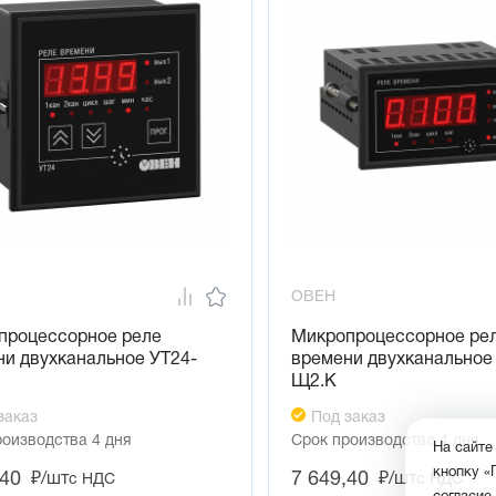
ОВЕН
процессорное реле
Микропроцессорное ре
и двухканальное УТ24-
времени двухканальное
Щ2.К
заказ
Под заказ
роизводства 4 дня
Срок производства 4 дня
На сайте
кнопку «
,40
7 649,40
₽/шт
₽/шт
с НДС
с НДС