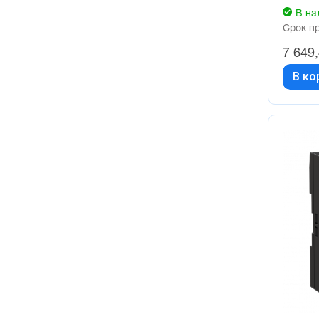
В на
Срок п
7 649
В ко