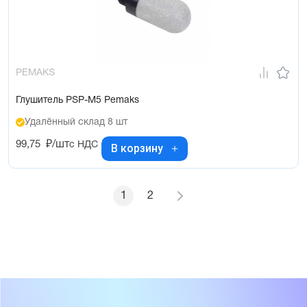
PEMAKS
Глушитель PSP-M5 Pemaks
Удалённый склад 8 шт
99,75
₽/шт
с НДС
В корзину
1
2