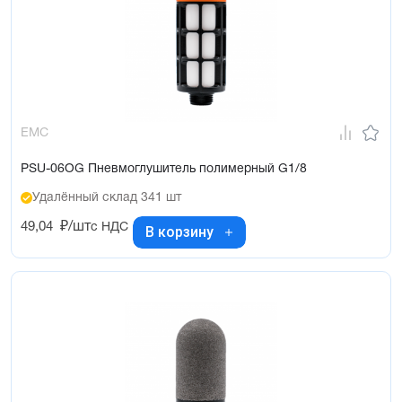
EMC
PSU-06OG Пневмоглушитель полимерный G1/8
Удалённый склад 341 шт
49,04
₽/шт
с НДС
В корзину