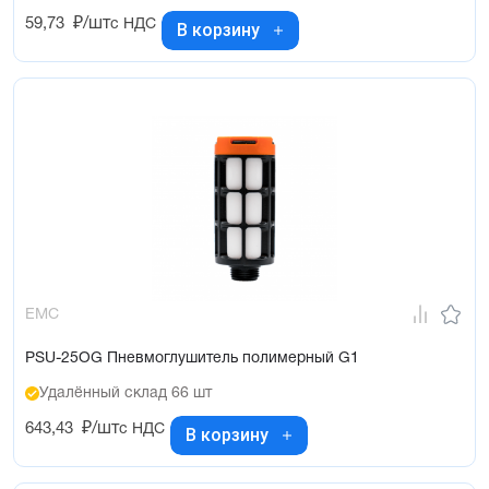
59,73
₽/шт
с НДС
В корзину
EMC
PSU-25OG Пневмоглушитель полимерный G1
Удалённый склад 66 шт
643,43
₽/шт
с НДС
В корзину