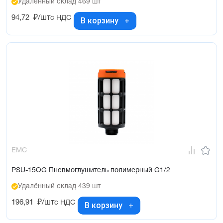
Удалённый склад 469 шт
94,72
₽/шт
с НДС
В корзину
EMC
PSU-15OG Пневмоглушитель полимерный G1/2
Удалённый склад 439 шт
196,91
₽/шт
с НДС
В корзину