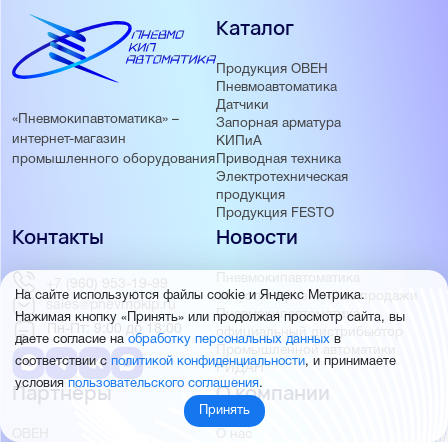
Каталог
Продукция ОВЕН
Пневмоавтоматика
Датчики
«Пневмокипавтоматика» –
Запорная арматура
интернет-магазин
КИПиА
Приводная техника
промышленного оборудования
Электротехническая
продукция
Продукция FESTO
Контакты
Новости
Пневмокипавтоматика
+7 (960) 953-19-99
запустила розничные продажи
На сайте используются файлы cookie и Яндекс Метрика.
sales@pnevmokip.ru
Пневмокипавтоматика –
Нажимая кнопку «Принять» или продолжая просмотр сайта, вы
Пн-Пт: 9:00 до 18:00
официальный дистрибьютор
даете согласие на
обработку персональных данных
в
Промышленной автоматики
соответствии с
политикой конфиденциальности
, и принимаете
РИДАН
условия
пользовательского соглашения
.
Партнёры
О компании
Принять
ОВЕН
О нас