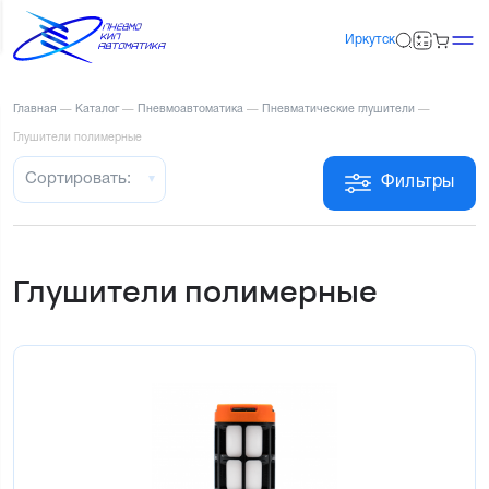
Иркутск
Главная
—
Каталог
—
Пневмоавтоматика
—
Пневматические глушители
—
Глушители полимерные
Сортировать:
Фильтры
Глушители полимерные