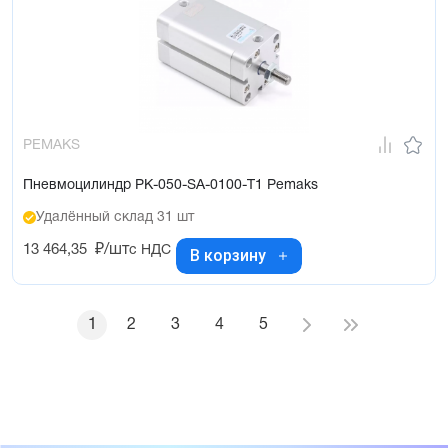
PEMAKS
Пневмоцилиндр PK-050-SA-0100-T1 Pemaks
Удалённый склад 31 шт
13 464,35
₽/шт
с НДС
В корзину
1
2
3
4
5