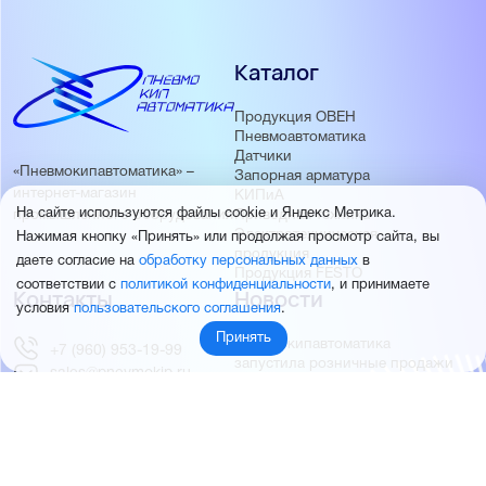
Каталог
Продукция ОВЕН
Пневмоавтоматика
Датчики
«Пневмокипавтоматика» –
Запорная арматура
интернет-магазин
КИПиА
На сайте используются файлы cookie и Яндекс Метрика.
Приводная техника
промышленного оборудования
Электротехническая
Нажимая кнопку «Принять» или продолжая просмотр сайта, вы
продукция
даете согласие на
обработку персональных данных
в
Продукция FESTO
соответствии с
политикой конфиденциальности
, и принимаете
Контакты
Новости
условия
пользовательского соглашения
.
Принять
Пневмокипавтоматика
+7 (960) 953-19-99
запустила розничные продажи
sales@pnevmokip.ru
Пневмокипавтоматика –
Пн-Пт: 9:00 до 18:00
официальный дистрибьютор
Промышленной автоматики
РИДАН
Партнёры
О компании