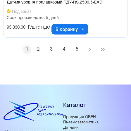
Датчик уровня поплавковый ПДУ-RS.2500.5-ЕХD
Под заказ
Срок производства 5 дней
93 330,00
₽/шт
с НДС
В корзину
1
2
3
4
5
Каталог
Продукция ОВЕН
Пневмоавтоматика
Датчики