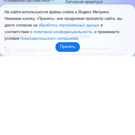
«Пневмокипавтоматика» –
Запорная арматура
интернет-магазин
КИПиА
На сайте используются файлы cookie и Яндекс Метрика.
Приводная техника
промышленного оборудования
Электротехническая
Нажимая кнопку «Принять» или продолжая просмотр сайта, вы
продукция
даете согласие на
обработку персональных данных
в
Продукция FESTO
соответствии с
политикой конфиденциальности
, и принимаете
Контакты
Новости
условия
пользовательского соглашения
.
Принять
Пневмокипавтоматика
+7 (960) 953-19-99
запустила розничные продажи
sales@pnevmokip.ru
Пневмокипавтоматика –
Пн-Пт: 9:00 до 18:00
официальный дистрибьютор
Промышленной автоматики
РИДАН
Партнёры
О компании
ОВЕН
О нас
MEYERTEC
Отзывы
EMC
Новости
PEMAKS
Фотогалерея
INNOLEVEL
Партнёры
INNOVERT
Правовая информация
INNOCONT
AUTONICS