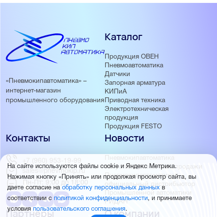
Каталог
Продукция ОВЕН
Пневмоавтоматика
Датчики
«Пневмокипавтоматика» –
Запорная арматура
интернет-магазин
КИПиА
Приводная техника
промышленного оборудования
Электротехническая
продукция
Продукция FESTO
Контакты
Новости
Пневмокипавтоматика
+7 (960) 953-19-99
запустила розничные продажи
На сайте используются файлы cookie и Яндекс Метрика.
sales@pnevmokip.ru
Пневмокипавтоматика –
Нажимая кнопку «Принять» или продолжая просмотр сайта, вы
Пн-Пт: 9:00 до 18:00
официальный дистрибьютор
даете согласие на
обработку персональных данных
в
Промышленной автоматики
соответствии с
политикой конфиденциальности
, и принимаете
РИДАН
условия
пользовательского соглашения
.
Партнёры
О компании