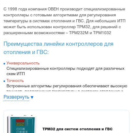
С 1998 года компания ОВЕН производит специализированные 
контроллеры с готовыми алгоритмами для регулирования 
температуры в системах отопления и ГВС. Для небольших ИТП 
может быть использован контроллер ТРМ32, для решений с 
расширенными возможностями – ТРМ232М и ТРМ1032
Преимущества линейки контроллеров для 
отопления и ГВС:
Универсальность
Специализированные контроллеры подходят для различных 
схем ИТП
Точность
Встроенные алгоритмы регулирования обеспечивают высокую 
точность поддержания температуры в системах отопления и 
ГВС
Развернуть
Экономичность
Сокращение расхода энергии на ГВС за счет снижения 
уставки регулирования в выходные дни, дневное и ночное 
время
Простота
ТРМ32 для систем отопления и ГВС
Готовые алгоритмы. Настройка с панели приборов и с ПК. 