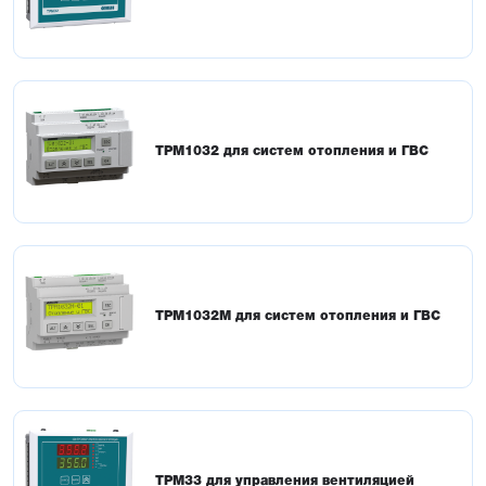
Быстрый ввод в эксплуатацию
График отопления
Поддержание температуры в контуре отопления по заданному 
пользователем графику
Диспетчеризация
Управление и контроль ИТП и ЦТП из любой точки мира. 
Оповещения об аварийных событиях. Встроенный интерфейс 
ТРМ1032 для систем отопления и ГВС
RS-485. Готовые шаблоны Owen Cloud
Общие сведения о линейке контроллеров для 
систем вентиляции
Линейка контроллеров с готовыми алгоритмами для 
автоматического управления системами вентиляции. Выбирайте 
ТРМ1032М для систем отопления и ГВС
ТРМ33 для бюджетных решений и ТРМ1033 для решений с 
расширенными возможностями
ТРМ33 для управления вентиляцией