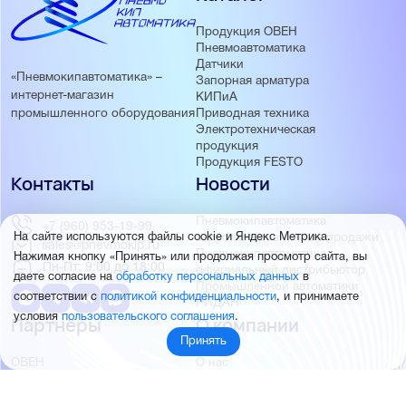
Продукция ОВЕН
Пневмоавтоматика
Датчики
«Пневмокипавтоматика» –
Запорная арматура
интернет-магазин
КИПиА
Приводная техника
промышленного оборудования
Электротехническая
продукция
Продукция FESTO
Контакты
Новости
Пневмокипавтоматика
+7 (960) 953-19-99
запустила розничные продажи
На сайте используются файлы cookie и Яндекс Метрика.
sales@pnevmokip.ru
Пневмокипавтоматика –
Нажимая кнопку «Принять» или продолжая просмотр сайта, вы
Пн-Пт: 9:00 до 18:00
официальный дистрибьютор
даете согласие на
обработку персональных данных
в
Промышленной автоматики
соответствии с
политикой конфиденциальности
, и принимаете
РИДАН
условия
пользовательского соглашения
.
Партнёры
О компании
Принять
ОВЕН
О нас
MEYERTEC
Отзывы
EMC
Новости