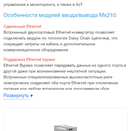
управления и мониторинга, а также в IIoT
Особенности модулей ввода/вывода Мх210:
Сдвоенный Ethernet
Встроенный двухпортовый Ethernet-коммутатор позволяет 
подключать модули по топологии Daisy Chain (цепочка), что 
сокращает затраты на кабель и дополнительное 
коммуникационное оборудование
Поддержка Ethernet bypass
Ethernet Bypass позволяет передавать данные из одного порта в 
другой даже при возникновении нештатной ситуации. 
Встроенные специализированные высокочастотные реле 
электрически соединяют оба порта Ethernet при отключении 
питания или любом аппаратном или программном сбое
Развернуть
Расширенный температурный диапазон
Диапазон рабочих температур от -40 до +55 °С позволяет 
использовать модули в неотапливаемых шкафах и помещениях 
и обеспечивает высокую надежность в других тяжелых 
условиях эксплуатации