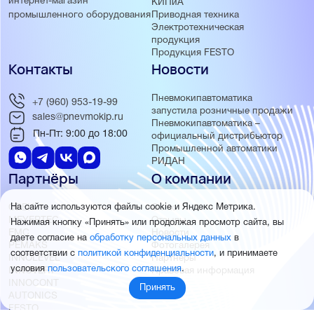
интернет-магазин
КИПиА
Приводная техника
промышленного оборудования
Электротехническая
продукция
Продукция FESTO
Контакты
Новости
Пневмокипавтоматика
+7 (960) 953-19-99
запустила розничные продажи
sales@pnevmokip.ru
Пневмокипавтоматика –
Пн-Пт: 9:00 до 18:00
официальный дистрибьютор
Промышленной автоматики
РИДАН
Партнёры
О компании
ОВЕН
О нас
На сайте используются файлы cookie и Яндекс Метрика.
MEYERTEC
Отзывы
Нажимая кнопку «Принять» или продолжая просмотр сайта, вы
EMC
Новости
даете согласие на
обработку персональных данных
в
PEMAKS
Фотогалерея
соответствии с
политикой конфиденциальности
, и принимаете
INNOLEVEL
Партнёры
условия
пользовательского соглашения
.
INNOVERT
Правовая информация
INNOCONT
Принять
AUTONICS
FESTO