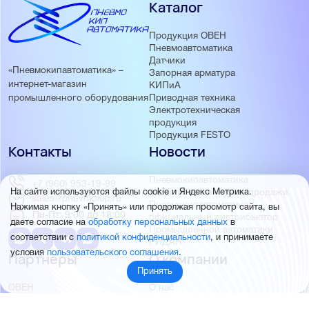
Каталог
Продукция ОВЕН
Пневмоавтоматика
Датчики
«Пневмокипавтоматика» –
Запорная арматура
интернет-магазин
КИПиА
Приводная техника
промышленного оборудования
Электротехническая
продукция
Продукция FESTO
Контакты
Новости
Пневмокипавтоматика
+7 (960) 953-19-99
запустила розничные продажи
На сайте используются файлы cookie и Яндекс Метрика.
sales@pnevmokip.ru
Пневмокипавтоматика –
Нажимая кнопку «Принять» или продолжая просмотр сайта, вы
Пн-Пт: 9:00 до 18:00
официальный дистрибьютор
даете согласие на
обработку персональных данных
в
Промышленной автоматики
соответствии с
политикой конфиденциальности
, и принимаете
РИДАН
условия
пользовательского соглашения
.
Партнёры
О компании
Принять
ОВЕН
О нас
MEYERTEC
Отзывы