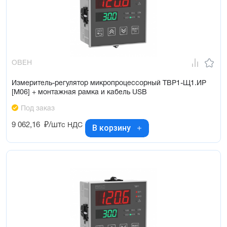
ОВЕН
Измеритель-регулятор микропроцессорный ТВР1-Щ1.ИР
[М06] + монтажная рамка и кабель USB
Под заказ
9 062,16
₽/шт
с НДС
В корзину