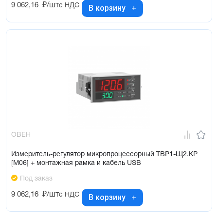
9 062,16
₽/шт
с НДС
В корзину
ОВЕН
Измеритель-регулятор микропроцессорный ТВР1-Щ2.КР
[М06] + монтажная рамка и кабель USB
Под заказ
9 062,16
₽/шт
с НДС
В корзину