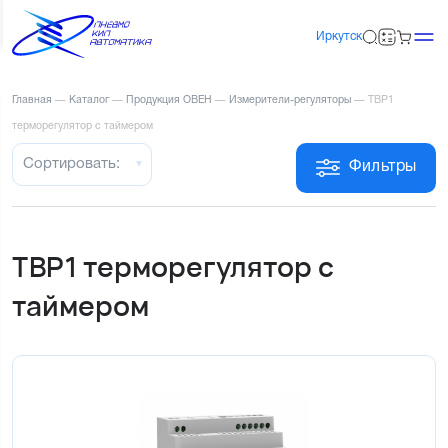
Иркутск
Главная
—
Каталог
—
Продукция ОВЕН
—
Измерители-регуляторы
—
ТВР1
терморегулятор с таймером
Сортировать:
Фильтры
ТВР1 терморегулятор с
таймером