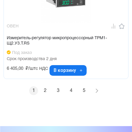
ОВЕН
Измеритель-регулятор микропроцессорный ТРМ1-
Щ2.У3.Т.RS
Под заказ
Срок производства 2 дня
6 405,00
₽/шт
с НДС
В корзину
1
2
3
4
5