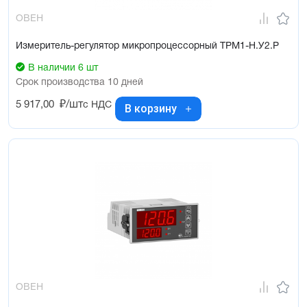
Сертификаты
ОВЕН
Прибор отечественного производства. Внесен в госреестр
средств измерений. Имеет декларацию ЕАС и свидетельство
Измеритель-регулятор микропроцессорный ТРМ1-Н.У2.Р
о типовом одобрении морского регистра судоходства (РМРС).
Подходит для проектов с импортозамещением
В наличии 6 шт
Срок производства 10 дней
5 917,00
₽/шт
с НДС
В корзину
ОВЕН