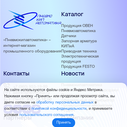
Каталог
Продукция ОВЕН
Пневмоавтоматика
Датчики
«Пневмокипавтоматика» –
Запорная арматура
интернет-магазин
КИПиА
Приводная техника
промышленного оборудования
Электротехническая
продукция
Продукция FESTO
Контакты
Новости
Пневмокипавтоматика
+7 (960) 953-19-99
запустила розничные продажи
На сайте используются файлы cookie и Яндекс Метрика.
sales@pnevmokip.ru
Пневмокипавтоматика –
Нажимая кнопку «Принять» или продолжая просмотр сайта, вы
Пн-Пт: 9:00 до 18:00
официальный дистрибьютор
даете согласие на
обработку персональных данных
в
Промышленной автоматики
соответствии с
политикой конфиденциальности
, и принимаете
РИДАН
условия
пользовательского соглашения
.
Партнёры
О компании
Принять