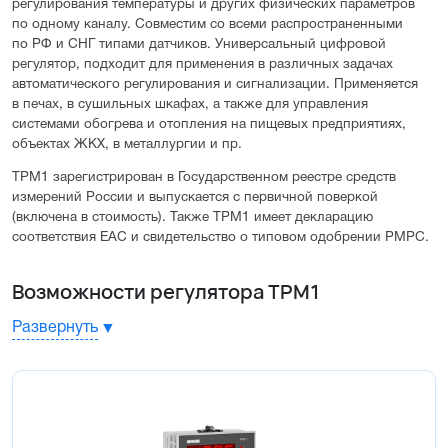
регулирования температуры и других физических параметров 
по одному каналу. Совместим со всеми распространенными 
по РФ и СНГ типами датчиков. Универсальный цифровой 
регулятор, подходит для применения в различных задачах 
автоматического регулирования и сигнализации. Применяется 
в печах, в сушильных шкафах, а также для управления 
системами обогрева и отопления на пищевых предприятиях, 
объектах ЖКХ, в металлургии и пр.
ТРМ1 зарегистрирован в Государственном реестре средств 
измерений России и выпускается с первичной поверкой 
(включена в стоимость). Также ТРМ1 имеет декларацию 
соответствия ЕАС и свидетельство о типовом одобрении РМРС.
Возможности регулятора ТРМ1
Измерение и регулирование физических величин по одному
Развернуть
каналу
Контроль обрыва связи с исполнительными механизмами
Регистрация и управление исполнительными механизмами
сигналом 4...20 мА или 0...10 В
Сигнализация о выходе измеряемой величины за заданные
пределы