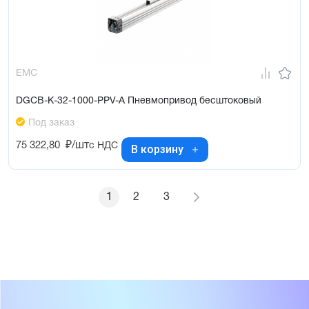
EMC
DGCB-K-32-1000-PPV-A Пневмопривод бесштоковый
Под заказ
75 322,80
₽/шт
с НДС
В корзину
1
2
3