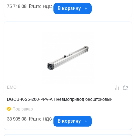
75 718,08
₽/шт
с НДС
В корзину
EMC
DGCB-K-25-200-PPV-A Пневмопривод бесштоковый
Под заказ
38 935,08
₽/шт
с НДС
В корзину