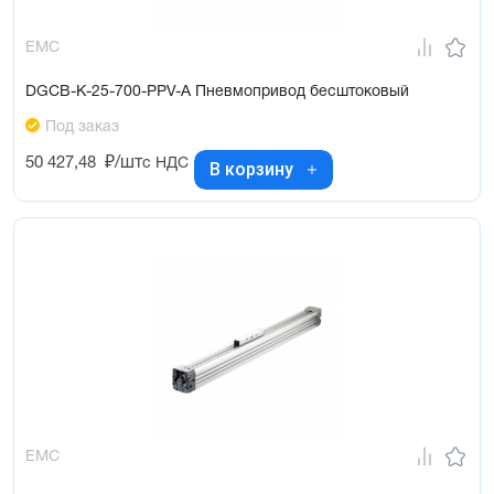
EMC
DGCB-K-25-700-PPV-A Пневмопривод бесштоковый
Под заказ
50 427,48
₽/шт
с НДС
В корзину
EMC