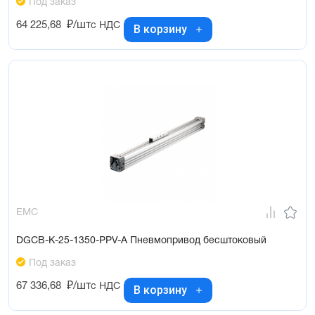
Под заказ
64 225,68
₽/шт
с НДС
В корзину
EMC
DGCB-K-25-1350-PPV-A Пневмопривод бесштоковый
Под заказ
67 336,68
₽/шт
с НДС
В корзину