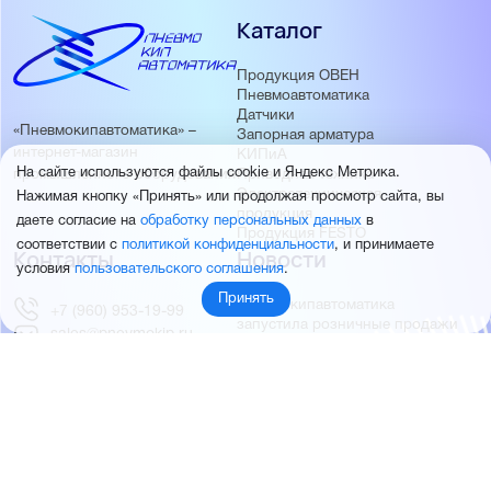
Каталог
Продукция ОВЕН
Пневмоавтоматика
Датчики
«Пневмокипавтоматика» –
Запорная арматура
интернет-магазин
КИПиА
На сайте используются файлы cookie и Яндекс Метрика.
Приводная техника
промышленного оборудования
Электротехническая
Нажимая кнопку «Принять» или продолжая просмотр сайта, вы
продукция
даете согласие на
обработку персональных данных
в
Продукция FESTO
соответствии с
политикой конфиденциальности
, и принимаете
Контакты
Новости
условия
пользовательского соглашения
.
Принять
Пневмокипавтоматика
+7 (960) 953-19-99
запустила розничные продажи
sales@pnevmokip.ru
Пневмокипавтоматика –
Пн-Пт: 9:00 до 18:00
официальный дистрибьютор
Промышленной автоматики
РИДАН
Партнёры
О компании
ОВЕН
О нас