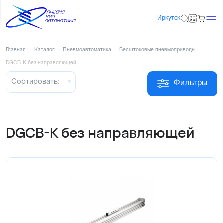
Иркутск
Главная
—
Каталог
—
Пневмоавтоматика
—
Бесштоковые пневмоприводы
—
DGCB-K без направляющей
Сортировать:
Фильтры
DGCB-K без направляющей