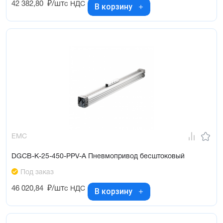
42 382,80
₽/шт
с НДС
В корзину
EMC
DGCB-K-25-450-PPV-A Пневмопривод бесштоковый
Под заказ
46 020,84
₽/шт
с НДС
В корзину