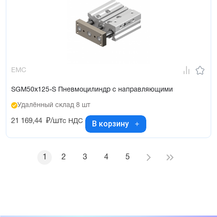
EMC
SGM50x125-S Пневмоцилиндр с направляющими
Удалённый склад 8 шт
21 169,44
₽/шт
с НДС
В корзину
1
2
3
4
5