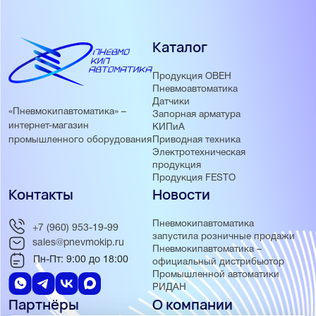
Каталог
Продукция ОВЕН
Пневмоавтоматика
Датчики
«Пневмокипавтоматика» –
Запорная арматура
интернет-магазин
КИПиА
Приводная техника
промышленного оборудования
Электротехническая
продукция
Продукция FESTO
Контакты
Новости
Пневмокипавтоматика
+7 (960) 953-19-99
запустила розничные продажи
sales@pnevmokip.ru
Пневмокипавтоматика –
Пн-Пт: 9:00 до 18:00
официальный дистрибьютор
Промышленной автоматики
РИДАН
Партнёры
О компании