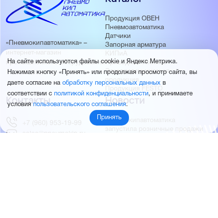
Продукция ОВЕН
Пневмоавтоматика
Датчики
«Пневмокипавтоматика» –
Запорная арматура
интернет-магазин
КИПиА
На сайте используются файлы cookie и Яндекс Метрика.
Приводная техника
промышленного оборудования
Электротехническая
Нажимая кнопку «Принять» или продолжая просмотр сайта, вы
продукция
даете согласие на
обработку персональных данных
в
Продукция FESTO
соответствии с
политикой конфиденциальности
, и принимаете
Контакты
Новости
условия
пользовательского соглашения
.
Принять
Пневмокипавтоматика
+7 (960) 953-19-99
запустила розничные продажи
sales@pnevmokip.ru
Пневмокипавтоматика –
Пн-Пт: 9:00 до 18:00
официальный дистрибьютор
Промышленной автоматики
РИДАН
Партнёры
О компании
ОВЕН
О нас
MEYERTEC
Отзывы
EMC
Новости