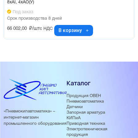
8xAI, 4xAO(У)
Под заказ
Срок производства 8 дней
66 002,00
₽/шт
с НДС
В корзину
Каталог
Продукция ОВЕН
Пневмоавтоматика
Датчики
«Пневмокипавтоматика» –
Запорная арматура
интернет-магазин
КИПиА
Приводная техника
промышленного оборудования
Электротехническая
продукция