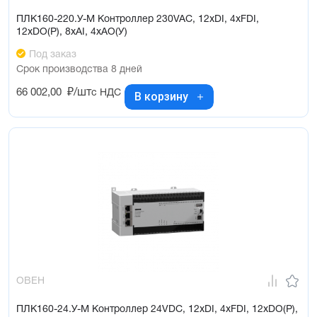
ПЛК160-220.У-М Контроллер 230VAC, 12xDI, 4xFDI,
12xDO(Р), 8xAI, 4xAO(У)
Под заказ
Срок производства 8 дней
66 002,00
₽/шт
с НДС
В корзину
ОВЕН
ПЛК160-24.У-М Контроллер 24VDC, 12xDI, 4xFDI, 12xDO(Р),