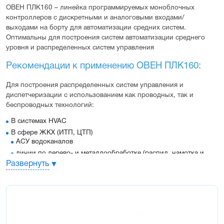
ОВЕН ПЛК160 
– линейка программируемых моноблочных 
контроллеров с дискретными и аналоговыми входами/
выходами на борту для автоматизации средних систем.
Оптимальны для построения систем автоматизации среднего 
уровня и распределенных систем управления
Рекомендации к применению ОВЕН ПЛК160:
Для построения распределенных систем управления и 
диспетчеризации с использованием как проводных, так и 
беспроводных технологий:
В системах HVAC
В сфере ЖКХ (ИТП, ЦТП)
АСУ водоканалов
линии по дерево- и металлообработке (распил, намотка и
т.д.)
Развернуть
Для управления пищеперерабатывающими и упаковочными
аппаратами
Для управления климатическим оборудованием
Для автоматизации торгового оборудования
В сфере производства строительных материалов