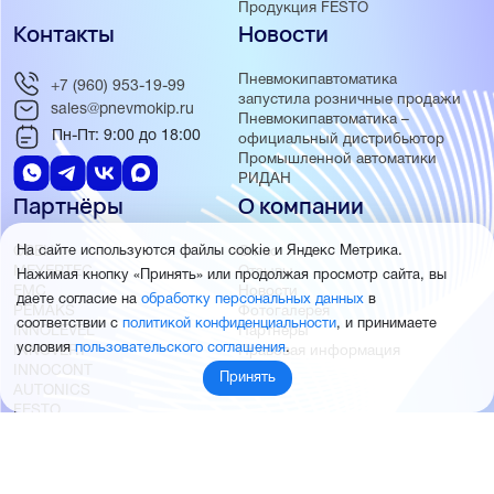
Продукция FESTO
Контакты
Новости
Пневмокипавтоматика
+7 (960) 953-19-99
запустила розничные продажи
sales@pnevmokip.ru
Пневмокипавтоматика –
Пн-Пт: 9:00 до 18:00
официальный дистрибьютор
Промышленной автоматики
РИДАН
Партнёры
О компании
ОВЕН
О нас
На сайте используются файлы cookie и Яндекс Метрика.
MEYERTEC
Отзывы
Нажимая кнопку «Принять» или продолжая просмотр сайта, вы
EMC
Новости
даете согласие на
обработку персональных данных
в
PEMAKS
Фотогалерея
соответствии с
политикой конфиденциальности
, и принимаете
INNOLEVEL
Партнёры
условия
пользовательского соглашения
.
INNOVERT
Правовая информация
INNOCONT
Принять
AUTONICS
FESTO
SMC
© 2026 Пневмокипавтоматика