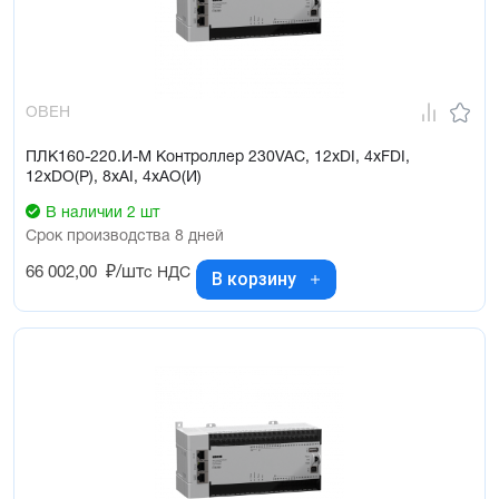
ОВЕН
ПЛК160-220.И-М Контроллер 230VAC, 12xDI, 4xFDI,
12xDO(Р), 8xAI, 4xAO(И)
В наличии 2 шт
Срок производства 8 дней
66 002,00
₽/шт
с НДС
В корзину