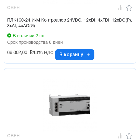
ОВЕН
ПЛК160-24.И-М Контроллер 24VDC, 12xDI, 4xFDI, 12xDO(Р),
8xAI, 4xAO(И)
В наличии 2 шт
Срок производства 8 дней
66 002,00
₽/шт
с НДС
В корзину
ОВЕН