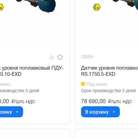
ОВЕН
к уровня поплавковый ПДУ-
Датчик уровня поплавк
50.10-ЕХD
RS.1750.5-ЕХD
заказ
Под заказ
роизводства 5 дней
Срок производства 5 дней
0,00
78 690,00
₽/шт
₽/шт
с НДС
с НДС
рзину
В корзину