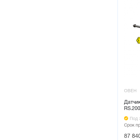
ОВЕН
Датчи
RS.20
Под 
Срок п
87 84