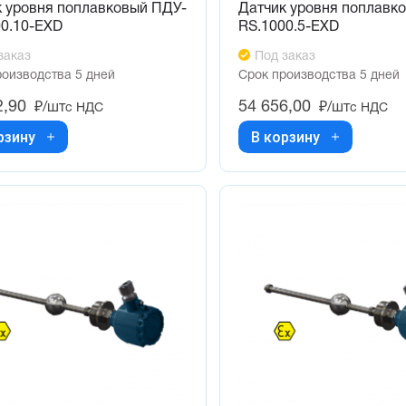
к уровня поплавковый ПДУ-
Датчик уровня поплавк
00.10-ЕХD
RS.1000.5-ЕХD
заказ
Под заказ
роизводства 5 дней
Срок производства 5 дней
2,90
54 656,00
₽/шт
₽/шт
с НДС
с НДС
рзину
В корзину