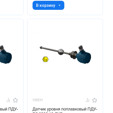
В корзину
ОВЕН
овый ПДУ-
Датчик уровня поплавковый ПДУ-