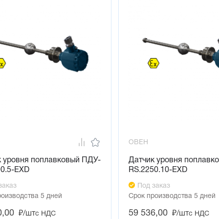
ОВЕН
к уровня поплавковый ПДУ-
Датчик уровня поплавк
00.5-ЕХD
RS.2250.10-ЕХD
заказ
Под заказ
роизводства 5 дней
Срок производства 5 дней
0,00
59 536,00
₽/шт
₽/шт
с НДС
с НДС