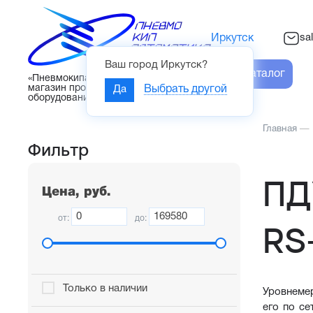
sa
Иркутск
Ваш город
Иркутск
?
Каталог
«Пневмокипавтоматика» – интернет-
магазин промышленного
Да
Выбрать другой
оборудования
Главная
—
Фильтр
ПД
Цена, руб.
от:
до:
RS
Только в наличии
Уровнеме
его по се