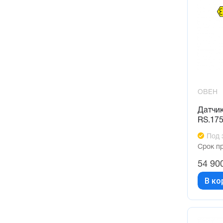
ОВЕН
Датчи
RS.17
Под 
Срок п
54 90
В ко