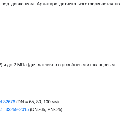
 под давлением. Арматура датчика изготавливается из 
) и до 2 МПа (для датчиков с резьбовым и фланцевым
N 32676
(DN = 65, 80, 100 мм)
СТ 33259-2015
(DN≥65; PN≤25)