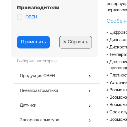
резервуар
Производители
нержавеющ
ОВЕН
Особенн
Цифрово
Диапазо
Применить
✕
Сбросить
Дискрет
Темпера
Выберите категорию
Давление
присоед
Плотност
Продукция ОВЕН
Устойчив
Возможн
Пневмоавтоматика
Возможн
Возможн
Датчики
Срок сл
Возможн
Запорная арматура