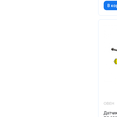
В ко
ОВЕН
Датчи