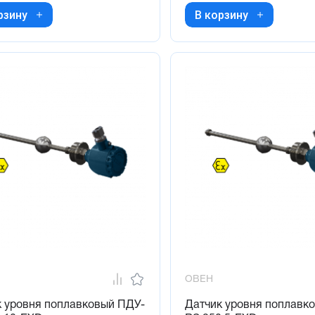
рзину
В корзину
ОВЕН
к уровня поплавковый ПДУ-
Датчик уровня поплавк