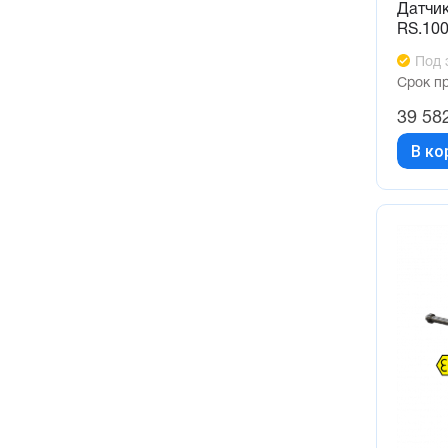
Датчи
RS.10
Под 
Срок п
39 58
В ко