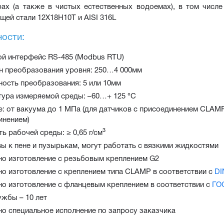
ах (а также в чистых естественных водоемах), в том числе
ей стали 12Х18Н10Т и AISI 316L
ости:
й интерфейс RS-485 (Modbus RTU)
н преобразования уровня: 250…4 000мм
ность преобразования: 5 или 10мм
тура измеряемой среды: –60…+ 125 °C
: от вакуума до 1 MПa (для датчиков с присоединением CLAMP
инением)
3
ь рабочей среды: ≥ 0,65 г/см
ы к пене и пузырькам, могут работать с вязкими жидкостями
о изготовление с резьбовым креплением G2
о изготовление с креплением типа CLAMP в соответствии с
DI
о изготовление с фланцевым креплением в соответствии с
ГО
ужбы – 10 лет
о специальное исполнение по запросу заказчика