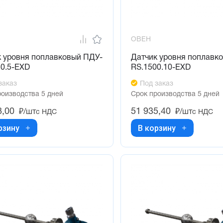
ОВЕН
к уровня поплавковый ПДУ-
Датчик уровня поплавк
50.5-ЕХD
RS.1500.10-ЕХD
заказ
Под заказ
роизводства 5 дней
Срок производства 5 дней
8,00
51 935,40
₽/шт
₽/шт
с НДС
с НДС
рзину
В корзину