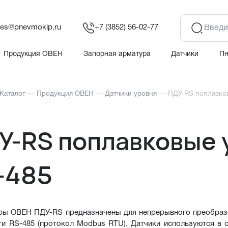
les@pnevmokip.ru
+7 (3852) 56-02-77
Продукция ОВЕН
Запорная арматура
Датчики
П
Каталог
—
Продукция ОВЕН
—
Датчики уровня
—
ПДУ-RS поплавко
У-RS поплавковые 
-485
ры ОВЕН ПДУ-RS предназначены для непрерывного преобразо
ти RS-485 (протокол Modbus RTU). Датчики используются в 