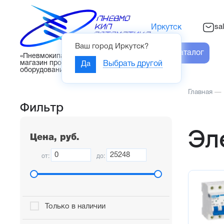
sa
Иркутск
Ваш город
Иркутск
?
Каталог
«Пневмокипавтоматика» – интернет-
магазин промышленного
Да
Выбрать другой
оборудования
Главная
—
Фильтр
Эл
Цена, руб.
от:
до:
Только в наличии