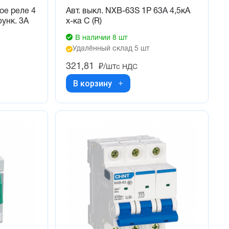
е реле 4
Авт. выкл. NXB-63S 1P 63А 4,5кА
функ. 3А
х-ка C (R)
В наличии 8 шт
Удалённый склад 5 шт
321,81
₽/шт
с НДС
В корзину