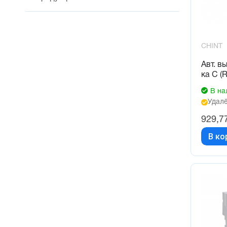
CHINT
Авт. в
ка C (R
В на
Удалё
929,7
В ко