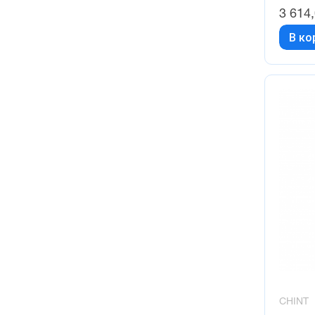
3 614
В ко
CHINT