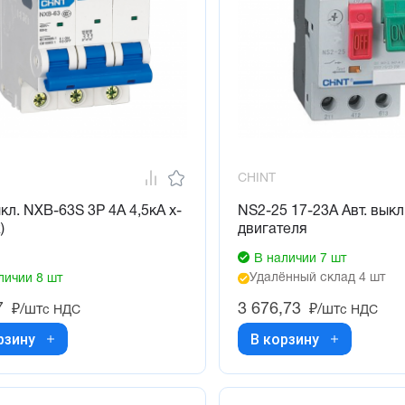
CHINT
ыкл. NXB-63S 3P 4А 4,5кА х-
NS2-25 17-23А Авт. выкл
)
двигателя
В наличии 7 шт
Удалённый склад 4 шт
личии 8 шт
7
3 676,73
₽/шт
₽/шт
с НДС
с НДС
рзину
В корзину