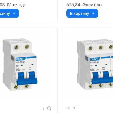
,03
575,84
₽/шт
₽/шт
с НДС
с НДС
рзину
В корзину
CHINT