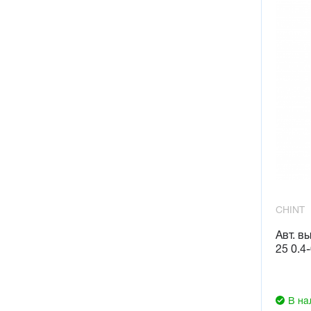
CHINT
Авт. в
25 0.4-
В на