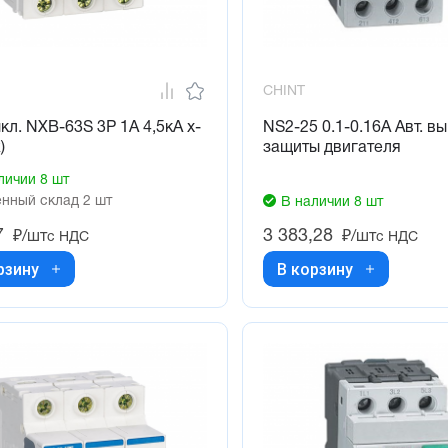
CHINT
ыкл. NXB-63S 3P 1А 4,5кА х-
NS2-25 0.1-0.16А Авт. вы
)
защиты двигателя
личии 8 шт
нный склад 2 шт
В наличии 8 шт
7
3 383,28
₽/шт
₽/шт
с НДС
с НДС
рзину
В корзину