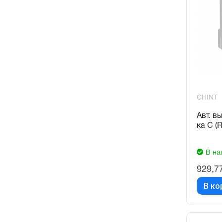
CHINT
Авт. в
ка C (R
В на
929,7
В ко