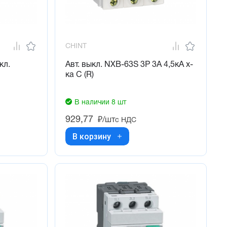
CHINT
кл.
Авт. выкл. NXB-63S 3P 3А 4,5кА х-
ка C (R)
В наличии 8 шт
929,77
₽/шт
с НДС
В корзину