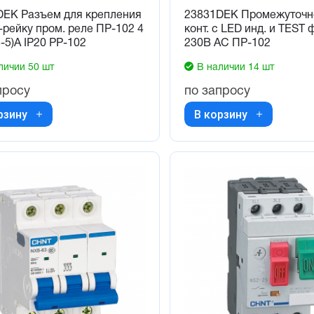
DEK Разъем для крепления
23831DEK Промежуточно
-рейку пром. реле ПР-102 4
конт. с LED инд. и TEST 
3-5)А IP20 РР-102
230В AC ПР-102
личии 50 шт
В наличии 14 шт
просу
по запросу
рзину
В корзину