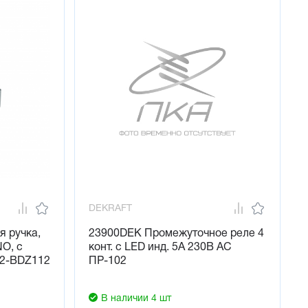
DEKRAFT
я ручка,
23900DEK Промежуточное реле 4
NO, с
конт. с LED инд. 5А 230В AC
B2-BDZ112
ПР-102
В наличии 4 шт