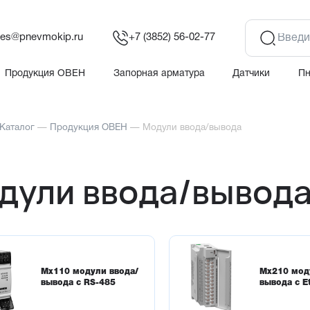
les@pnevmokip.ru
+7 (3852) 56-02-77
Продукция ОВЕН
Запорная арматура
Датчики
П
Каталог
—
Продукция ОВЕН
—
Модули ввода/вывода
дули ввода/вывод
Мх110 модули ввода/
Мх210 мод
вывода с RS-485
вывода с E