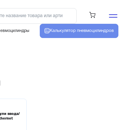
Калькулятор
пневмоцилиндров
невмоцилиндры
а
ули ввода/
thernet