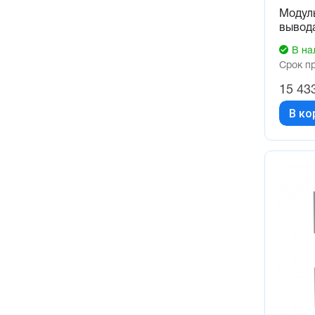
Модуль
вывод
В на
Срок п
15 43
В ко