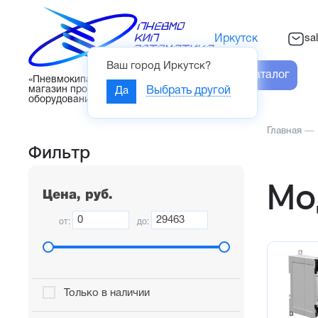
sa
Иркутск
Ваш город
Иркутск
?
Каталог
«Пневмокипавтоматика» – интернет-
магазин промышленного
Да
Выбрать другой
оборудования
Главная
—
Фильтр
Мо
Цена, руб.
от:
до:
Только в наличии