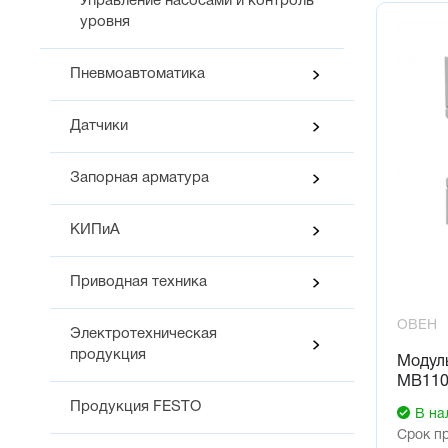
Управление насосами и контроль
уровня
Пневмоавтоматика
Датчики
Запорная арматура
КИПиА
Приводная техника
ОВЕН
Электротехническая
продукция
Модуль
МВ110
Продукция FESTO
В на
Срок п