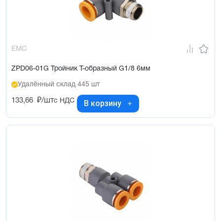
EMC
ZPD06-01G Тройник Т-образный G1/8 6мм
Удалённый склад 445 шт
133,66
₽/шт
с НДС
В корзину