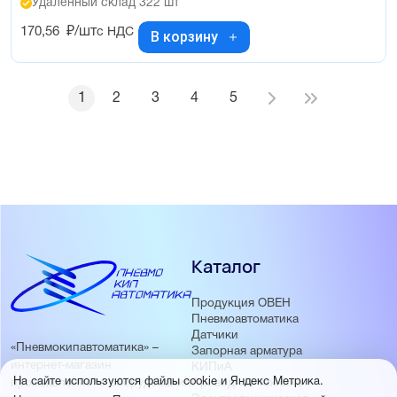
Удалённый склад 322 шт
170,56
₽/шт
с НДС
В корзину
1
2
3
4
5
Каталог
Продукция ОВЕН
Пневмоавтоматика
Датчики
«Пневмокипавтоматика» –
Запорная арматура
интернет-магазин
КИПиА
На сайте используются файлы cookie и Яндекс Метрика.
Приводная техника
промышленного оборудования