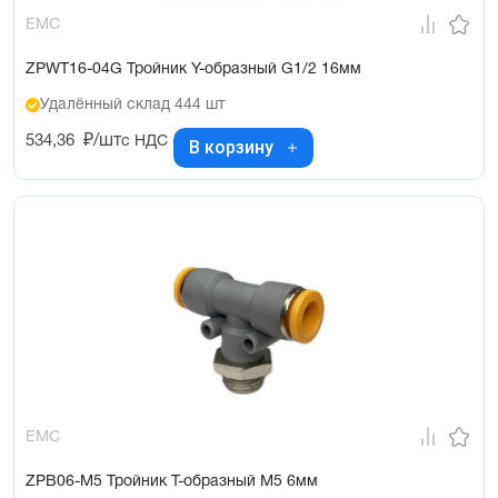
EMC
ZPWT16-04G Тройник Y-образный G1/2 16мм
Удалённый склад 444 шт
534,36
₽/шт
с НДС
В корзину
EMC
ZPB06-M5 Тройник Т-образный М5 6мм