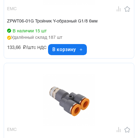
EMC
ZPWT06-01G Тройник Y-образный G1/8 6мм
В наличии 15 шт
Удалённый склад 187 шт
133,66
₽/шт
с НДС
В корзину
EMC