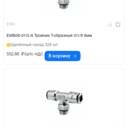
EMC
EMB08-01G-A Тройник Т-образный G1/8 8мм
Удалённый склад 328 шт
552,66
₽/шт
с НДС
В корзину