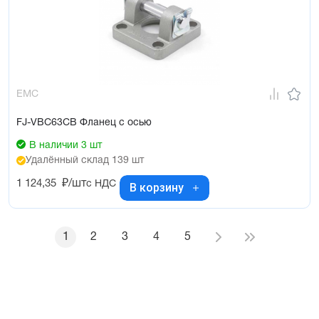
EMC
FJ-VBC63CB Фланец с осью
В наличии 3 шт
Удалённый склад 139 шт
1 124,35
₽/шт
с НДС
В корзину
1
2
3
4
5