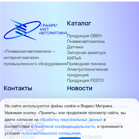
Каталог
Продукция ОВЕН
Пневмоавтоматика
Датчики
«Пневмокипавтоматика» –
Запорная арматура
интернет-магазин
КИПиА
Приводная техника
промышленного оборудования
Электротехническая
продукция
Продукция FESTO
Контакты
Новости
Пневмокипавтоматика
+7 (960) 953-19-99
запустила розничные продажи
На сайте используются файлы cookie и Яндекс Метрика.
sales@pnevmokip.ru
Пневмокипавтоматика –
Нажимая кнопку «Принять» или продолжая просмотр сайта, вы
Пн-Пт: 9:00 до 18:00
официальный дистрибьютор
даете согласие на
обработку персональных данных
в
Промышленной автоматики
соответствии с
политикой конфиденциальности
, и принимаете
РИДАН
условия
пользовательского соглашения
.
Партнёры
О компании