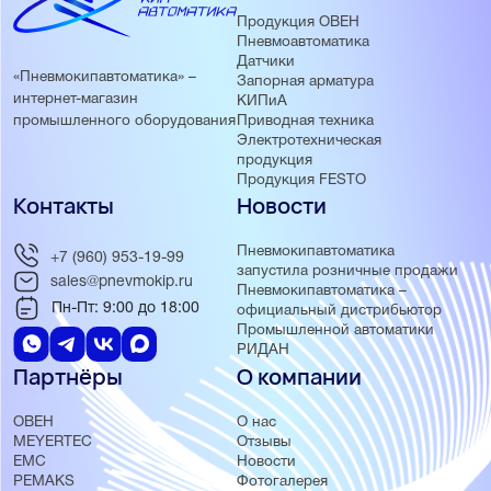
Продукция ОВЕН
Пневмоавтоматика
Датчики
«Пневмокипавтоматика» –
Запорная арматура
интернет-магазин
КИПиА
Приводная техника
промышленного оборудования
Электротехническая
продукция
Продукция FESTO
Контакты
Новости
Пневмокипавтоматика
+7 (960) 953-19-99
запустила розничные продажи
sales@pnevmokip.ru
Пневмокипавтоматика –
Пн-Пт: 9:00 до 18:00
официальный дистрибьютор
Промышленной автоматики
РИДАН
Партнёры
О компании
ОВЕН
О нас
MEYERTEC
Отзывы
EMC
Новости
PEMAKS
Фотогалерея