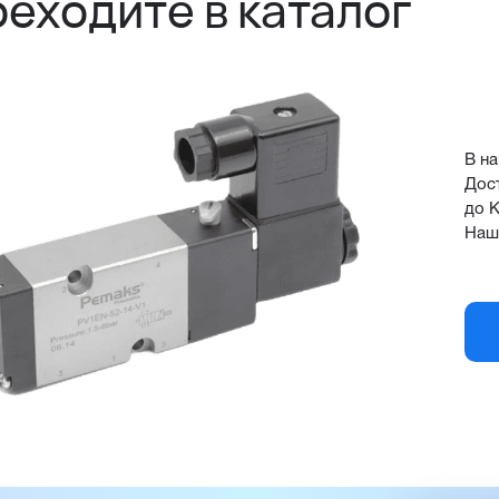
еходите в каталог
В на
Дост
до К
Наш