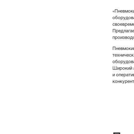
«Пневмок
оборудов
своеврем
Предлага
производс
Пневмоки
техническ
оборудов
Широкий 
и операти
конкурент