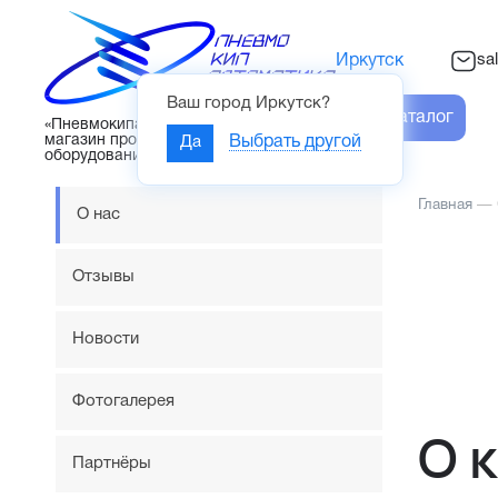
sa
Иркутск
Ваш город
Иркутск
?
Каталог
«Пневмокипавтоматика» – интернет-
магазин промышленного
Да
Выбрать другой
оборудования
Главная
—
О нас
Отзывы
Новости
Фотогалерея
О 
Партнёры