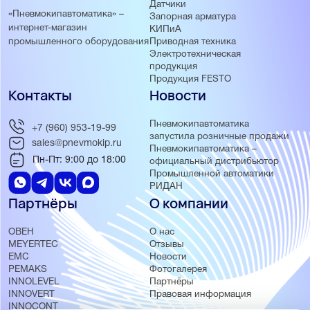
Датчики
«Пневмокипавтоматика» –
Запорная арматура
интернет-магазин
КИПиА
Приводная техника
промышленного оборудования
Электротехническая
продукция
Продукция FESTO
Контакты
Новости
Пневмокипавтоматика
+7 (960) 953-19-99
запустила розничные продажи
sales@pnevmokip.ru
Пневмокипавтоматика –
Пн-Пт: 9:00 до 18:00
официальный дистрибьютор
Промышленной автоматики
РИДАН
Партнёры
О компании
ОВЕН
О нас
MEYERTEC
Отзывы
EMC
Новости
PEMAKS
Фотогалерея
INNOLEVEL
Партнёры
INNOVERT
Правовая информация
INNOCONT