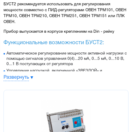
БУСТ2 рекомендуется использовать для регулирования 
мощности совместно с ПИД-регуляторами 
ОВЕН ТРМ101
, 
ОВЕН 
ТРМ10
, 
ОВЕН ТРМ210
, 
ОВЕН ТРМ251
, 
ОВЕН ТРМ151
 или 
ПЛК 
ОВЕН
.
Прибор выпускается в корпусе креплением на Din - рейку
Функциональные возможности БУСТ2:
Автоматическое регулирование мощности активной нагрузки с
помощью сигналов управления 0(4)...20 мА, 0...5 мА, 0...10 В,
0...1 В поступающих от регулятора
Управление нагрузкой, включенной «ЗВЕЗДОЙ» и
«ТРЕУГОЛЬНИКОМ»
Развернуть
Управление активной и активно-индуктивной нагрузкой (cos
φ>0,4)
Управление мощными симисторами и тиристорами с токами
управления до 1,5 А
Ручное регулирование мощности с помощью встроенного
потенциометра
Два метода управления симисторами или тиристорами, в
зависимости от инерционности нагрузки и уровня помех в сети
Защита силовых тиристоров или симисторов при