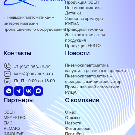
Продукция ОВЕН
Пневмоавтоматика
Датчики
«Пневмокипавтоматика» –
Запорная арматура
интернет-магазин
КИПиА
Приводная техника
промышленного оборудования
Электротехническая
продукция
Продукция FESTO
Контакты
Новости
Пневмокипавтоматика
+7 (960) 953-19-99
запустила розничные продажи
sales@pnevmokip.ru
Пневмокипавтоматика –
Пн-Пт: 9:00 до 18:00
официальный дистрибьютор
Промышленной автоматики
РИДАН
Партнёры
О компании
ОВЕН
О нас
MEYERTEC
Отзывы
EMC
Новости
PEMAKS
Фотогалерея
INNOLEVEL
Партнёры