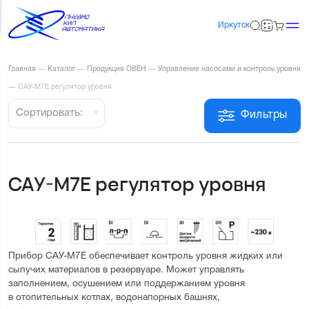
Иркутск
Главная
—
Каталог
—
Продукция ОВЕН
—
Управление насосами и контроль уровня
—
САУ-М7Е регулятор уровня
Сортировать:
Фильтры
САУ-М7Е регулятор уровня
Прибор САУ-М7Е обеспечивает контроль уровня жидких или 
сыпучих материалов в резервуаре. Может управлять 
заполнением, осушением или поддержанием уровня 
в отопительных котлах, водонапорных башнях, 