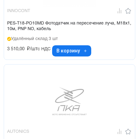
INNOCONT
PES-T18-PO10MD Фотодатчик на пересечение луча, М18х1,
10м, PNP NO, кабель
Удалённый склад 3 шт
3 510,00
₽/шт
с НДС
В корзину
AUTONICS