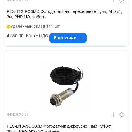
INNOCONT
PES-T12-PO3MD Фотодатчик на пересечение луча, М12х1,
3м, PNP NO, кабель
Удалённый склад 111 шт
4 850,00
₽/шт
с НДС
В корзину
INNOCONT
PES-D18-NOC30D Фотодатчик диффузионный, М18х1,
30см, NPN NO+NC, кабель