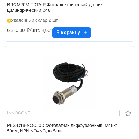
BRQM20M-TDTA-P Фотоэлектрический датчик
цилиндрический Ø18
Удалённый склад 2 шт
6 210,00
₽/шт
с НДС
В корзину
INNOCONT
PES-D18-NOC50D Фотодатчик диффузионный, М18х1,
50см, NPN NO+NC, кабель