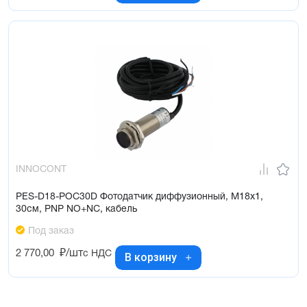
INNOCONT
PES-D18-POC30D Фотодатчик диффузионный, М18х1,
30см, PNP NO+NC, кабель
Под заказ
2 770,00
₽/шт
с НДС
В корзину