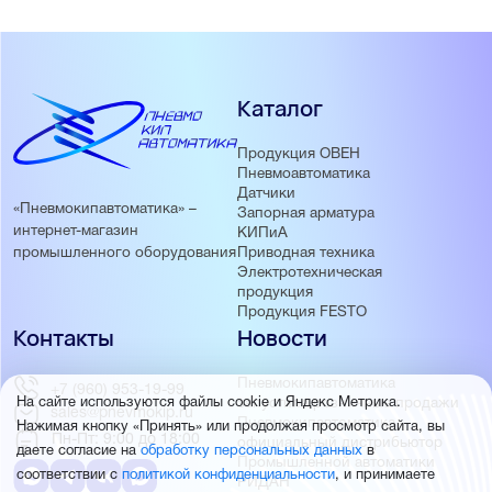
Каталог
Продукция ОВЕН
Пневмоавтоматика
Датчики
«Пневмокипавтоматика» –
Запорная арматура
интернет-магазин
КИПиА
Приводная техника
промышленного оборудования
Электротехническая
продукция
Продукция FESTO
Контакты
Новости
Пневмокипавтоматика
+7 (960) 953-19-99
запустила розничные продажи
На сайте используются файлы cookie и Яндекс Метрика.
sales@pnevmokip.ru
Пневмокипавтоматика –
Нажимая кнопку «Принять» или продолжая просмотр сайта, вы
Пн-Пт: 9:00 до 18:00
официальный дистрибьютор
даете согласие на
обработку персональных данных
в
Промышленной автоматики
соответствии с
политикой конфиденциальности
, и принимаете
РИДАН