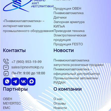
Продукция ОВЕН
Пневмоавтоматика
Датчики
«Пневмокипавтоматика» –
Запорная арматура
интернет-магазин
КИПиА
Приводная техника
промышленного оборудования
Электротехническая
продукция
Продукция FESTO
Контакты
Новости
Пневмокипавтоматика
+7 (960) 953-19-99
запустила розничные продажи
sales@pnevmokip.ru
Пневмокипавтоматика –
Пн-Пт: 9:00 до 18:00
официальный дистрибьютор
Промышленной автоматики
РИДАН
Партнёры
О компании
ОВЕН
О нас
MEYERTEC
Отзывы
EMC
Новости