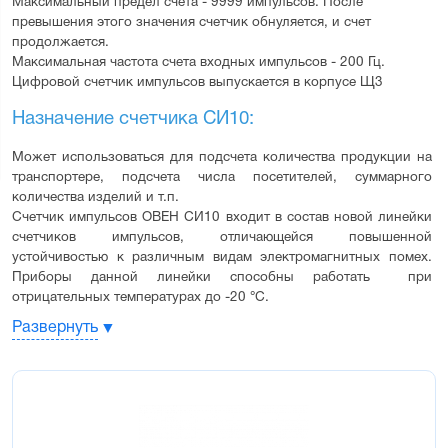
Максимальный предел счета - 9999 импульсов. После 
превышения этого значения счетчик обнуляется, и счет 
продолжается.
Максимальная частота счета входных импульсов - 200 Гц.
Цифровой счетчик импульсов выпускается в корпусе Щ3
Назначение счетчика СИ10:
Может использоваться для подсчета количества продукции на 
транспортере, подсчета числа посетителей, суммарного 
количества изделий и т.п.
Счетчик импульсов ОВЕН СИ10 входит в состав новой линейки 
счетчиков импульсов, отличающейся повышенной 
устойчивостью к различным видам электромагнитных помех. 
Приборы данной линейки способны работать  при 
отрицательных температурах до -20 °С.
Может идти на замену давно выпускаемого СИ8 если 
Развернуть
необходим обычный счет с отображением на экране, при 
невысоких частотах следования импульсов.
Также следует отметить, что цена на это изделие выгодно 
отличается от стоимости СИ8
Основные функциональные возможности 