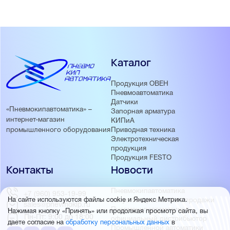
Каталог
Продукция ОВЕН
Пневмоавтоматика
Датчики
«Пневмокипавтоматика» –
Запорная арматура
интернет-магазин
КИПиА
Приводная техника
промышленного оборудования
Электротехническая
продукция
Продукция FESTO
Контакты
Новости
Пневмокипавтоматика
+7 (960) 953-19-99
запустила розничные продажи
На сайте используются файлы cookie и Яндекс Метрика.
sales@pnevmokip.ru
Пневмокипавтоматика –
Нажимая кнопку «Принять» или продолжая просмотр сайта, вы
Пн-Пт: 9:00 до 18:00
официальный дистрибьютор
даете согласие на
обработку персональных данных
в
Промышленной автоматики