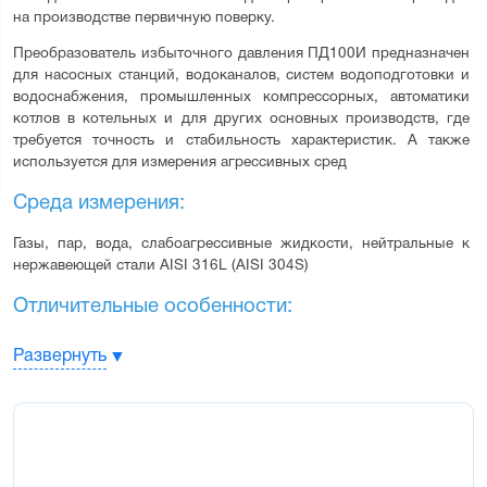
на производстве первичную поверку.
Преобразователь избыточного давления ПД100И предназначен 
для насосных станций, водоканалов, систем водоподготовки и 
водоснабжения, промышленных компрессорных, автоматики 
котлов в котельных и для других основных производств, где 
требуется точность и стабильность характеристик. А также 
используется для измерения агрессивных сред
Среда измерения:
Газы, пар, вода, слабоагрессивные жидкости, нейтральные к 
нержавеющей стали AISI 316L (AISI 304S)
Отличительные особенности:
Стойкость к агрессивным средам – сенсор вварен в штуцер 
Развернуть
лазерной сваркой
Стойкость к влаге – плата нормирующего преобразователя 
покрыта герметиком
Низкий гистерезис, высокая точность измерения – благодаря 
использованию высокостабильного европейского сенсора
Устойчивость к гидроударам