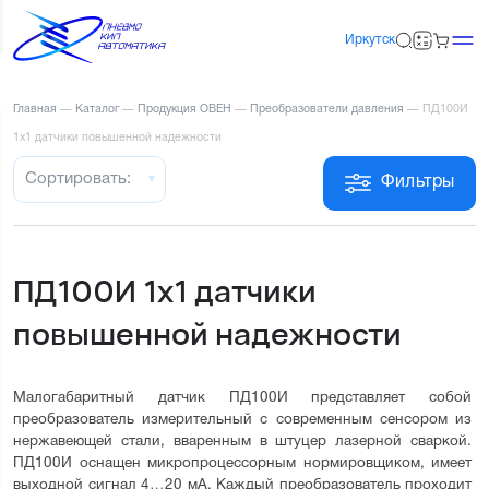
Иркутск
Главная
—
Каталог
—
Продукция ОВЕН
—
Преобразователи давления
—
ПД100И
1х1 датчики повышенной надежности
Сортировать:
Фильтры
ПД100И 1х1 датчики
повышенной надежности
Малогабаритный датчик ПД100И представляет собой 
преобразователь измерительный с современным сенсором из 
нержавеющей стали, вваренным в штуцер лазерной сваркой. 
ПД100И оснащен микропроцессорным нормировщиком, имеет 
выходной сигнал 4…20 мА. Каждый преобразователь проходит 