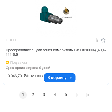
ОВЕН
Преобразователь давления измерительный ПД100И-ДА0,4-
111-0,5
Под заказ
Срок производства 9 дней
10 046,70
₽/шт
с НДС
В корзину
1
2
3
4
5