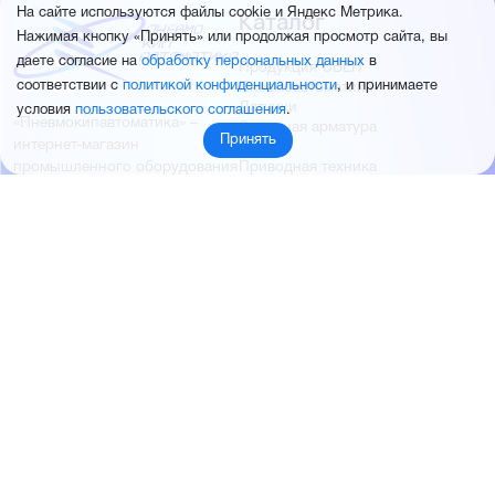
Каталог
На сайте используются файлы cookie и Яндекс Метрика.
Нажимая кнопку «Принять» или продолжая просмотр сайта, вы
даете согласие на
обработку персональных данных
в
Продукция ОВЕН
соответствии с
политикой конфиденциальности
, и принимаете
Пневмоавтоматика
Датчики
условия
пользовательского соглашения
.
«Пневмокипавтоматика» –
Запорная арматура
Принять
интернет-магазин
КИПиА
Приводная техника
промышленного оборудования
Электротехническая
продукция
Продукция FESTO
Контакты
Новости
Пневмокипавтоматика
+7 (960) 953-19-99
запустила розничные продажи
sales@pnevmokip.ru
Пневмокипавтоматика –
Пн-Пт: 9:00 до 18:00
официальный дистрибьютор
Промышленной автоматики
РИДАН
Партнёры
О компании
ОВЕН
О нас
MEYERTEC
Отзывы