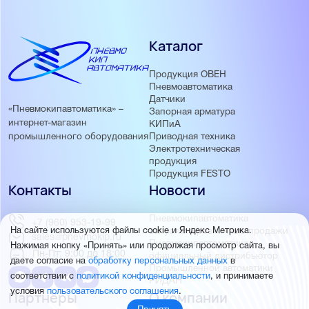
Каталог
Продукция ОВЕН
Пневмоавтоматика
Датчики
«Пневмокипавтоматика» –
Запорная арматура
интернет-магазин
КИПиА
Приводная техника
промышленного оборудования
Электротехническая
продукция
Продукция FESTO
Контакты
Новости
Пневмокипавтоматика
+7 (960) 953-19-99
запустила розничные продажи
На сайте используются файлы cookie и Яндекс Метрика.
sales@pnevmokip.ru
Пневмокипавтоматика –
Нажимая кнопку «Принять» или продолжая просмотр сайта, вы
Пн-Пт: 9:00 до 18:00
официальный дистрибьютор
даете согласие на
обработку персональных данных
в
Промышленной автоматики
соответствии с
политикой конфиденциальности
, и принимаете
РИДАН
условия
пользовательского соглашения
.
Партнёры
О компании