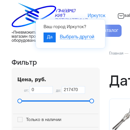
sa
Иркутск
Ваш город
Иркутск
?
Каталог
«Пневмокипавтоматика» – интернет-
магазин промышленного
Да
Выбрать другой
оборудования
Главная
—
Фильтр
Да
Цена, руб.
от:
до:
Только в наличии