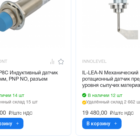
ONT
INNOLEVEL
P8C Индуктивный датчик
IL-LEA-N Механический
мм, PNP NO, разъем
ротационный датчик пр
уровня сыпучих матери
личии 14 шт
В наличии 12 шт
нный склад 15 шт
Удалённый склад 2 662 ш
,00
19 480,00
₽/шт
₽/шт
с НДС
с НДС
рзину
В корзину