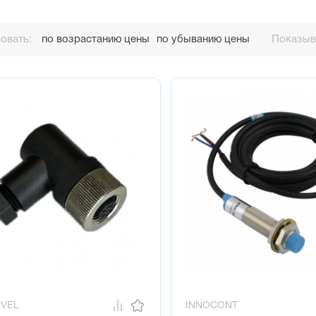
овать:
по возрастанию цены
по убыванию цены
Показыва
EVEL
INNOCONT