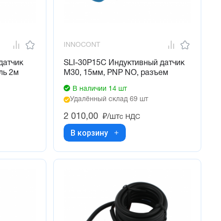
INNOCONT
датчик
SLI-30P15C Индуктивный датчик
ль 2м
М30, 15мм, PNP NO, разъем
В наличии 14 шт
Удалённый склад 69 шт
2 010,00
₽/шт
с НДС
В корзину