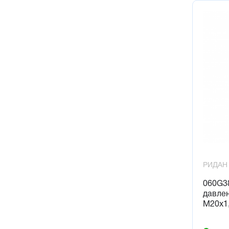
РИДАН
060G3
давлен
М20х1