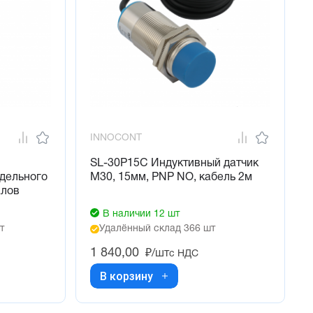
INNOCONT
SL-30P15C Индуктивный датчик
едельного
М30, 15мм, PNP NO, кабель 2м
алов
В наличии 12 шт
т
Удалённый склад 366 шт
1 840,00
₽/шт
с НДС
В корзину