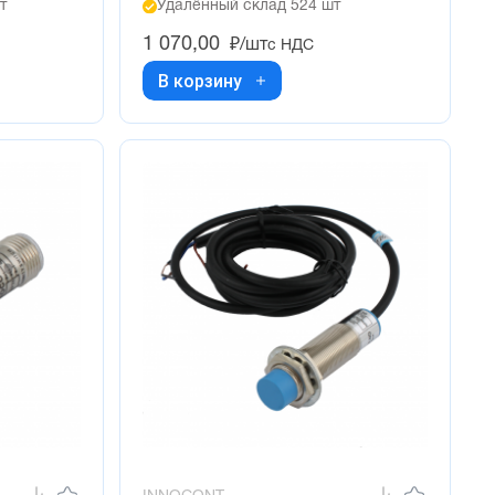
т
Удалённый склад 524 шт
1 070,00
₽/шт
с НДС
В корзину