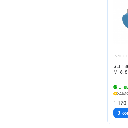
INNOC
SLI-18
М18, 8
В на
Удалё
1 170
В ко