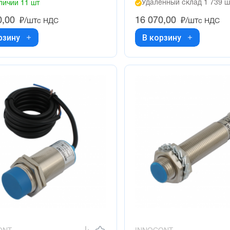
Удалённый склад 1 739 ш
личии 11 шт
0,00
16 070,00
₽/шт
₽/шт
с НДС
с НДС
рзину
В корзину