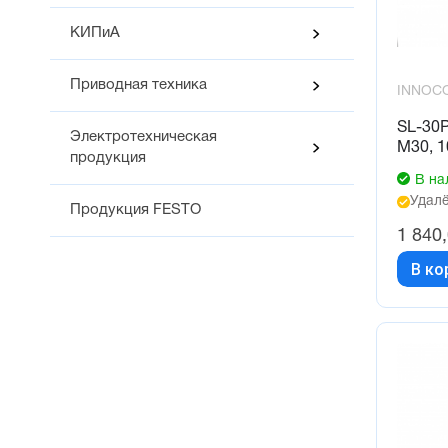
КИПиА
Приводная техника
INNOC
SL-30
Электротехническая
М30, 1
продукция
В на
Удалё
Продукция FESTO
1 840
В ко