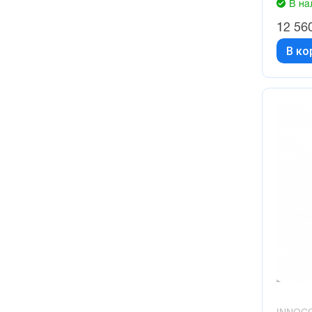
В на
12 56
В ко