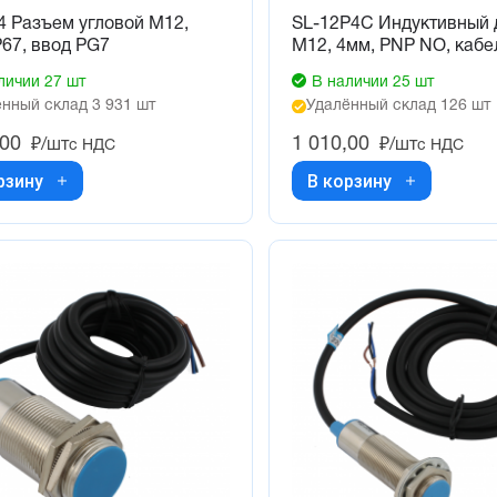
4 Разъем угловой M12,
SL-12P4C Индуктивный 
IP67, ввод PG7
М12, 4мм, PNP NO, кабе
личии 27 шт
В наличии 25 шт
нный склад 3 931 шт
Удалённый склад 126 шт
,00
1 010,00
₽/шт
₽/шт
с НДС
с НДС
рзину
В корзину