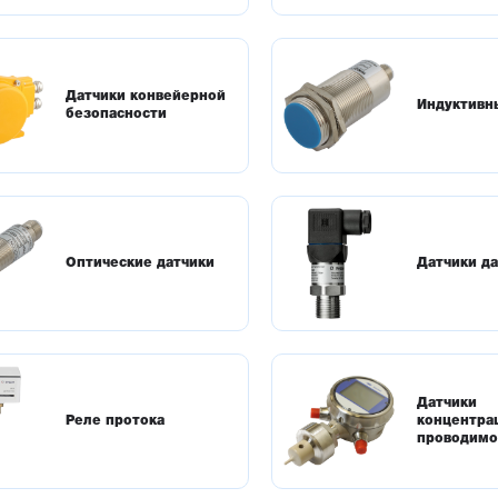
Датчики конвейерной
Индуктивн
безопасности
Оптические датчики
Датчики д
Датчики
Реле протока
концентра
проводимо