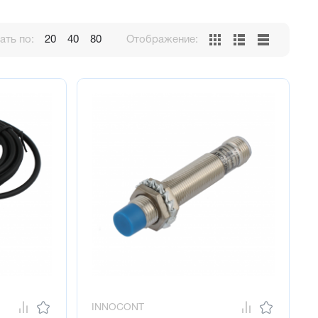
ть по:
20
40
80
Отображение:
INNOCONT