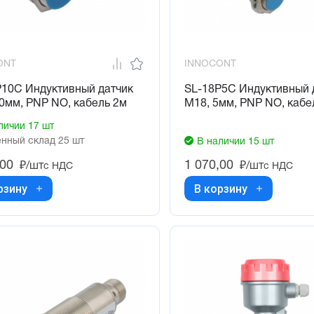
ONT
INNOCONT
P10C Индуктивный датчик
SL-18P5C Индуктивный 
0мм, PNP NO, кабель 2м
М18, 5мм, PNP NO, кабе
личии 17 шт
нный склад 25 шт
В наличии 15 шт
,00
1 070,00
₽/шт
₽/шт
с НДС
с НДС
рзину
В корзину