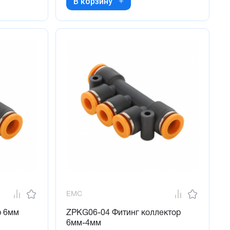
В корзину
EMC
р 6мм
ZPKG06-04 Фитинг коллектор
6мм-4мм