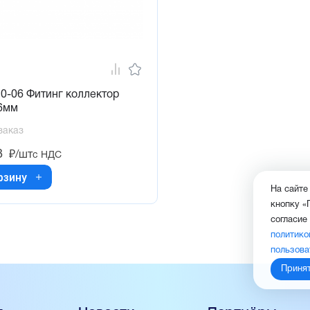
0-06 Фитинг коллектор
6мм
заказ
8
₽/шт
с НДС
рзину
На сайте
кнопку «
согласие
политико
пользова
Приня