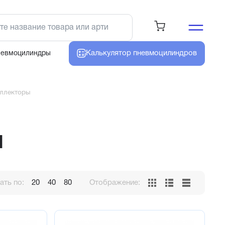
Калькулятор
пневмоцилиндров
невмоцилиндры
оллекторы
ы
ть по:
20
40
80
Отображение: