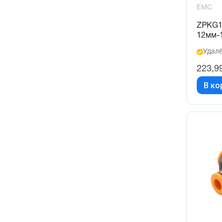
EMC
ZPKG1
12мм-
Удалё
223,9
В ко