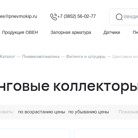
les@pnevmokip.ru
+7 (3852) 56-02-77
Продукция ОВЕН
Запорная арматура
Датчики
П
Каталог
—
Пневмоавтоматика
—
Фитинги и штуцеры
—
Цанговые к
нговые коллектор
овать:
по возрастанию цены
по убыванию цены
Показыва