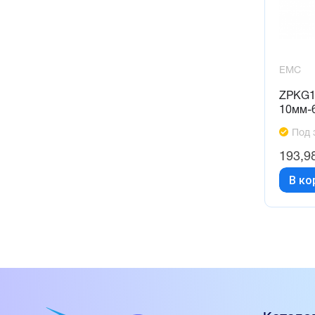
EMC
ZPKG1
10мм-
Под 
193,9
В ко