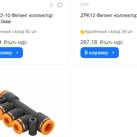
EMC
2-10 Фитинг коллектор
ZPK12 Фитинг коллекто
10мм
нный склад 82 шт
Удалённый склад 29 шт
9
267,18
₽/шт
₽/шт
с НДС
с НДС
рзину
В корзину