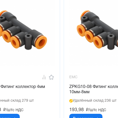
EMC
 Фитинг коллектор 4мм
ZPKG10-08 Фитинг колл
10мм-8мм
нный склад 279 шт
Удалённый склад 236 шт
8
193,98
₽/шт
₽/шт
с НДС
с НДС