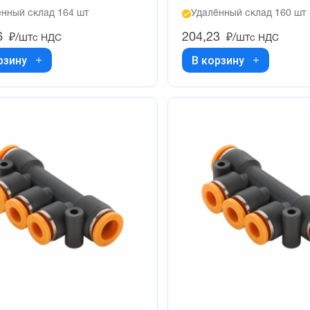
нный склад 164 шт
Удалённый склад 160 шт
6
204,23
₽/шт
₽/шт
с НДС
с НДС
рзину
В корзину