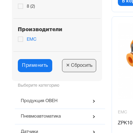
В ко
8 (2)
Производители
EMC
Применить
✕
Сбросить
Выберите категорию
Продукция ОВЕН
EMC
Пневмоавтоматика
ZPK10
Датчики