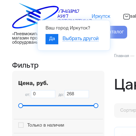
sa
Иркутск
Ваш город
Иркутск
?
Каталог
«Пневмокипавтоматика» – интернет-
магазин промышленного
Да
Выбрать другой
оборудования
Главная
—
Фильтр
Ца
Цена, руб.
от:
до:
Сортир
Только в наличии