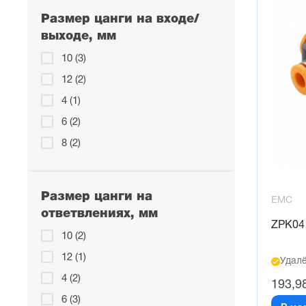
Размер цанги на входе/
выходе, мм
10 (3)
12 (2)
4 (1)
6 (2)
8 (2)
Размер цанги на
EMC
ответвлениях, мм
ZPK04
10 (2)
12 (1)
Удалё
4 (2)
193,9
6 (3)