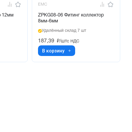
EMC
р 12мм
ZPKG08-06 Фитинг коллектор
8мм-6мм
Удалённый склад 7 шт
187,39
₽/шт
с НДС
В корзину