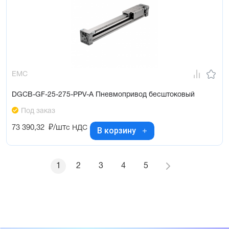
EMC
DGCB-GF-25-275-PPV-A Пневмопривод бесштоковый
Под заказ
73 390,32
₽/шт
с НДС
В корзину
1
2
3
4
5