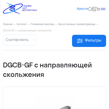
Иркутск
Главная
—
Каталог
—
Пневмоавтоматика
—
Бесштоковые пневмоприводы
—
DGCB-GF c направляющей скольжения
Сортировать:
Фильтры
DGCB-GF c направляющей
скольжения