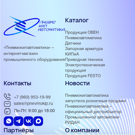
Каталог
Продукция ОВЕН
Пневмоавтоматика
Датчики
«Пневмокипавтоматика» –
Запорная арматура
интернет-магазин
КИПиА
Приводная техника
промышленного оборудования
Электротехническая
продукция
Продукция FESTO
Контакты
Новости
Пневмокипавтоматика
+7 (960) 953-19-99
запустила розничные продажи
sales@pnevmokip.ru
Пневмокипавтоматика –
Пн-Пт: 9:00 до 18:00
официальный дистрибьютор
Промышленной автоматики
РИДАН
Партнёры
О компании