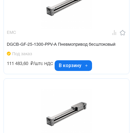
EMC
DGCB-GF-25-1300-PPV-A Пневмопривод бесштоковый
Под заказ
111 483,60
₽/шт
с НДС
В корзину