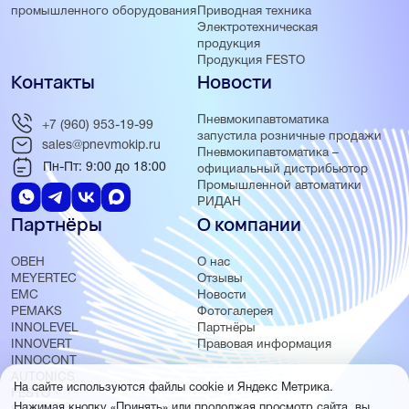
Приводная техника
промышленного оборудования
Электротехническая
продукция
Продукция FESTO
Контакты
Новости
Пневмокипавтоматика
+7 (960) 953-19-99
запустила розничные продажи
sales@pnevmokip.ru
Пневмокипавтоматика –
Пн-Пт: 9:00 до 18:00
официальный дистрибьютор
Промышленной автоматики
РИДАН
Партнёры
О компании
ОВЕН
О нас
MEYERTEC
Отзывы
EMC
Новости
PEMAKS
Фотогалерея
INNOLEVEL
Партнёры
INNOVERT
Правовая информация
INNOCONT
AUTONICS
На сайте используются файлы cookie и Яндекс Метрика.
FESTO
Нажимая кнопку «Принять» или продолжая просмотр сайта, вы