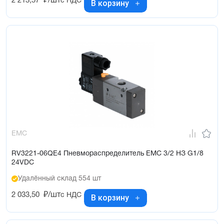
2 213,57
₽/шт
с НДС
В корзину
EMC
RV3221-06QE4 Пневмораспределитель EMC 3/2 НЗ G1/8
24VDC
Удалённый склад 554 шт
2 033,50
₽/шт
с НДС
В корзину