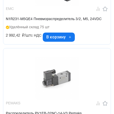
EMC
N1R231-M5QE4 Пневмораспределитель 3/2, M5, 24VDC
Удалённый склад 75 шт
2 992,42
₽/шт
с НДС
В корзину
PEMAKS
Распределитель PV1EB-32NC-14-V3 Pemaks