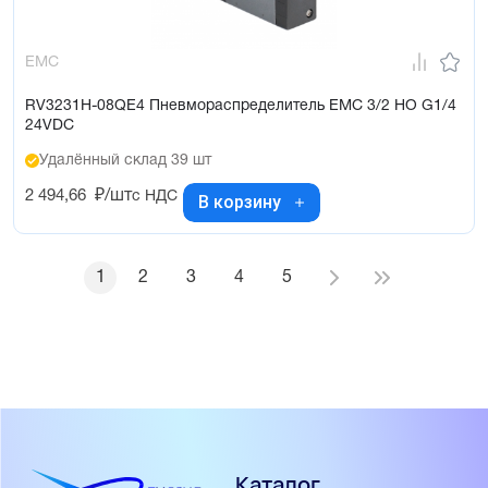
EMC
RV3231H-08QE4 Пневмораспределитель EMC 3/2 НО G1/4
24VDC
Удалённый склад 39 шт
2 494,66
₽/шт
с НДС
В корзину
1
2
3
4
5
Каталог