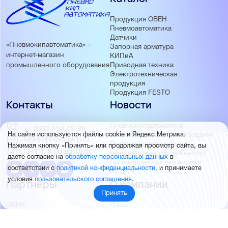
Продукция ОВЕН
Пневмоавтоматика
Датчики
«Пневмокипавтоматика» –
Запорная арматура
интернет-магазин
КИПиА
Приводная техника
промышленного оборудования
Электротехническая
продукция
Продукция FESTO
Контакты
Новости
Пневмокипавтоматика
+7 (960) 953-19-99
запустила розничные продажи
На сайте используются файлы cookie и Яндекс Метрика.
sales@pnevmokip.ru
Пневмокипавтоматика –
Нажимая кнопку «Принять» или продолжая просмотр сайта, вы
Пн-Пт: 9:00 до 18:00
официальный дистрибьютор
даете согласие на
обработку персональных данных
в
Промышленной автоматики
соответствии с
политикой конфиденциальности
, и принимаете
РИДАН
условия
пользовательского соглашения
.
Партнёры
О компании
Принять
ОВЕН
О нас
MEYERTEC
Отзывы
EMC
Новости