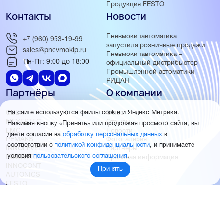
Продукция FESTO
Контакты
Новости
Пневмокипавтоматика
+7 (960) 953-19-99
запустила розничные продажи
sales@pnevmokip.ru
Пневмокипавтоматика –
Пн-Пт: 9:00 до 18:00
официальный дистрибьютор
Промышленной автоматики
РИДАН
Партнёры
О компании
На сайте используются файлы cookie и Яндекс Метрика.
ОВЕН
О нас
MEYERTEC
Отзывы
Нажимая кнопку «Принять» или продолжая просмотр сайта, вы
EMC
Новости
даете согласие на
обработку персональных данных
в
PEMAKS
Фотогалерея
соответствии с
политикой конфиденциальности
, и принимаете
INNOLEVEL
Партнёры
условия
пользовательского соглашения
.
INNOVERT
Правовая информация
INNOCONT
Принять
AUTONICS
FESTO
SMC
© 2026 Пневмокипавтоматика