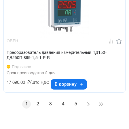
ОВЕН
Преобразователь давления измерительный ПД150-
ДВ250П-899-1,5-1-Р-R
Под заказ
Срок производства 2 дня
17 690,00
₽/шт
с НДС
В корзину
1
2
3
4
5