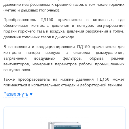
давление неагрессивных к кремнию газов, в том числе горючих 
(метан) и дымовых (топочных).
Преобразователь ПД150 применяется в котельных, где 
обеспечивает контроль давления в контурах регулирования 
подачи горючего газа и воздуха, давления разряжения в топке, 
давления топочных газов в дымоходе.
В вентиляции и кондиционировании ПД150 применяется для 
контроля напора воздуха в системах дымоудаления, 
загрязнения воздушных фильтров, обрыва ремней 
вентиляторов, измерения параметров работы промышленных 
вентустановок.
Также преобразователь на низкие давления ПД150 может 
применяться в испытательных стендах и лабораторной технике
Развернуть
Среда измерения:
Неагрессивные газы, в том числе горючие и дымовые
Отличительные особенности:
Универсальный источник питания 220В / 24В