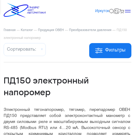
Иркутск
Главная
—
Каталог
—
Продукция ОВЕН
—
Преобразователи давления
—
ПД150
электронный напоромер
Сортировать:
Фильтры
ПД150 электронный
напоромер
Электронный тягонапоромер, тягомер, перепадомер ОВЕН 
ПД150 представляет собой электроконтактный манометр с 
двумя силовыми реле и масштабируемым выходным сигналом 
RS-485 (Modbus RTU) или 4…20 мА. Высокоточный сенсор с 
открытым кремниевым кристаллом позволяет измерять 