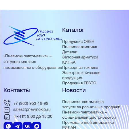
Каталог
Продукция ОВЕН
Пневмоавтоматика
Датчики
«Пневмокипавтоматика» –
Запорная арматура
интернет-магазин
КИПиА
Приводная техника
промышленного оборудования
Электротехническая
продукция
Продукция FESTO
Контакты
Новости
Пневмокипавтоматика
+7 (960) 953-19-99
запустила розничные продажи
sales@pnevmokip.ru
Пневмокипавтоматика –
Пн-Пт: 9:00 до 18:00
официальный дистрибьютор
Промышленной автоматики
РИДАН