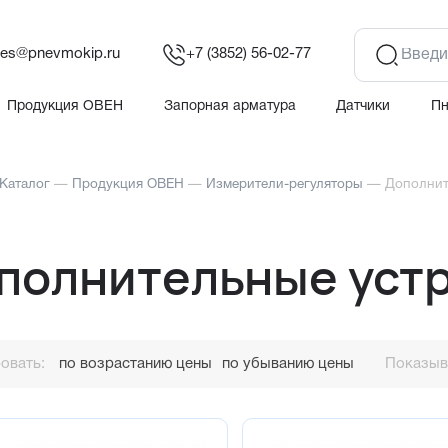
les@pnevmokip.ru
+7 (3852) 56-02-77
Продукция ОВЕН
Запорная арматура
Датчики
П
Каталог
—
Продукция ОВЕН
—
Измерители-регуляторы
—
Дополнит
полнительные уст
овать:
по возрастанию цены
по убыванию цены
Показыва