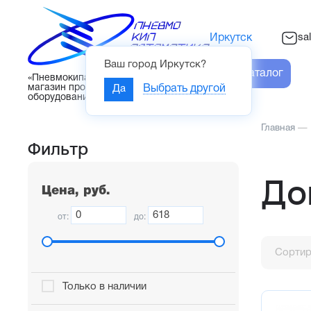
sa
Иркутск
Ваш город
Иркутск
?
Каталог
«Пневмокипавтоматика» – интернет-
магазин промышленного
Да
Выбрать другой
оборудования
Главная
—
Фильтр
До
Цена, руб.
от:
до:
Сортир
Только в наличии