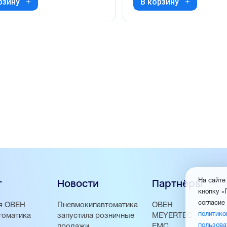
рзину
В корзину
г
Новости
Партнёры
На сайте
кнопку «
согласие
я ОВЕН
Пневмокипавтоматика
ОВЕН
политико
томатика
запустила розничные
MEYERTEC
пользова
продажи
EMC