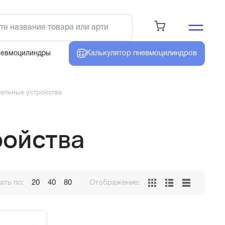
Калькулятор
пневмоцилиндров
невмоцилиндры
ельные устройства
ройства
ть по:
20
40
80
Отображение: