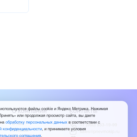
О компании
Контакты
 используются файлы cookie и Яндекс Метрика. Нажимая
Принять» или продолжая просмотр сайта, вы даете
 на
обработку персональных данных
в соответствии с
О нас
+7 (960) 953-19-99
й конфиденциальности
, и принимаете условия
Отзывы
sales@pnevmokip.ru
тельского соглашения
.
Новости