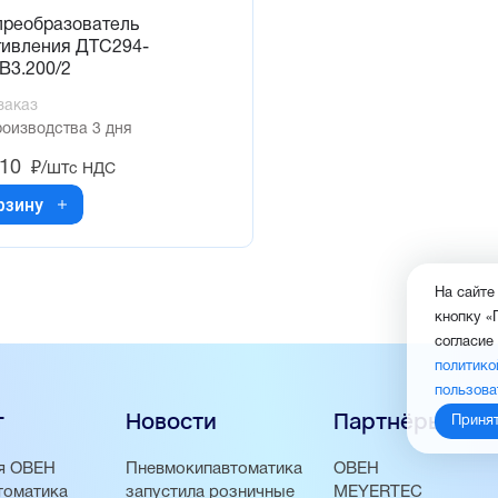
преобразователь
тивления ДТС294-
В3.200/2
заказ
роизводства 3 дня
,10
₽/шт
с НДС
рзину
На сайте
кнопку «
согласие
политико
пользова
г
Новости
Партнёры
Приня
я ОВЕН
Пневмокипавтоматика
ОВЕН
томатика
запустила розничные
MEYERTEC