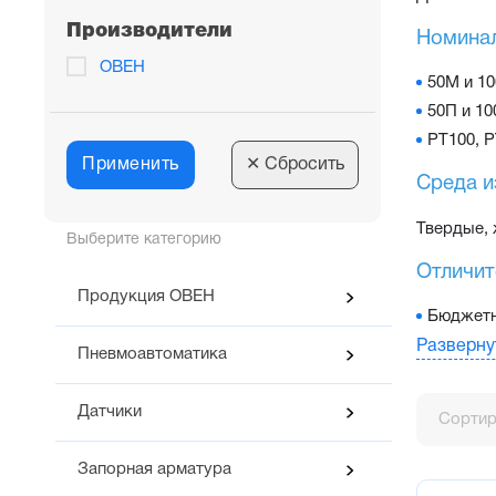
Производители
Номинал
ОВЕН
50М и 10
50П и 10
РТ100, Р
Применить
✕
Сбросить
Среда и
Твердые, 
Выберите категорию
Отличит
Продукция ОВЕН
Бюджетн
Кабельн
Разверну
Пневмоавтоматика
Имеют с
Устойчи
Датчики
Сортир
без монт
Вероятн
Запорная арматура