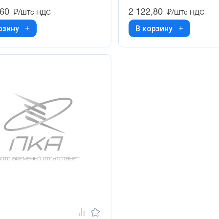
,60
2 122,80
₽/шт
₽/шт
с НДС
с НДС
рзину
В корзину