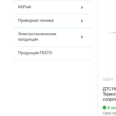
ДТС с п
КИПиА
от -50 
от -196
Приводная техника
ДТС с м
от -50 
Электротехническая
Для монта
продукция
Продукция FESTO
ОВЕН
ДТС16
Термо
сопро
В на
Срок п