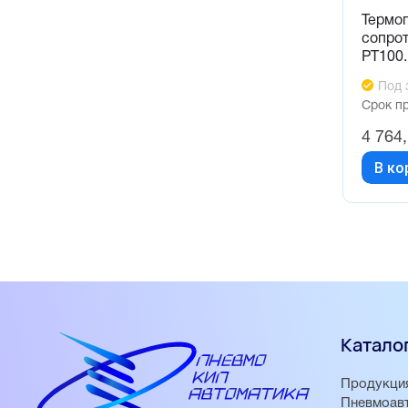
Термо
сопро
РТ100.
Под 
Срок п
4 764
В ко
Катало
Продукци
Пневмоав