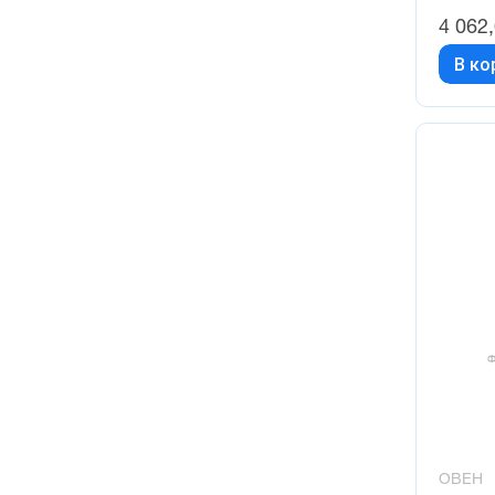
4 062
В ко
ОВЕН