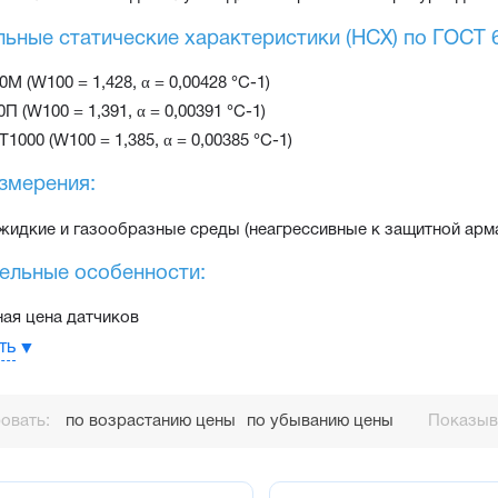
ьные статические характеристики (НСХ) по ГОСТ 6
0М (W100 = 1,428, α = 0,00428 °С-1)
0П (W100 = 1,391, α = 0,00391 °С-1)
Т1000 (W100 = 1,385, α = 0,00385 °С-1)
змерения:
жидкие и газообразные среды (неагрессивные к защитной арма
ельные особенности:
ая цена датчиков
ый вывод обеспечивает удобство и быстроту монтажа
ть
ертификат средств измерений и проходят первичную поверку н
вость к внешним механическим воздействиям по ГОСТ Р 52931-
овать:
по возрастанию цены
по убыванию цены
Показыва
ажных элементов (в металлической гладкой защитной арматуре
ость безотказной работы при соблюдении условий