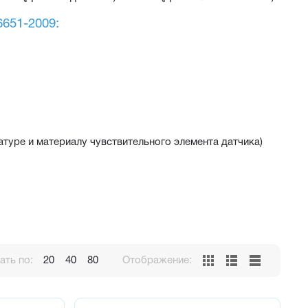
651-2009:
туре и материалу чувствительного элемента датчика)
а заводе-изготовителе
2008:
ть по:
20
40
80
Отображение:
) соответствуют группе V2, остальные – группе N2
 эксплуатации: