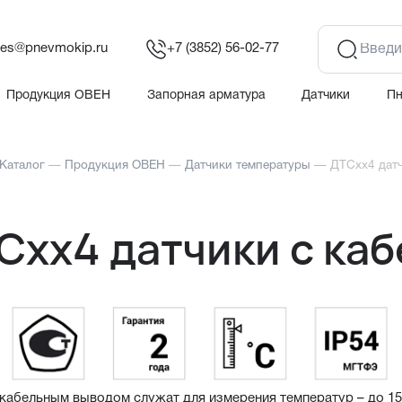
les@pnevmokip.ru
+7 (3852) 56-02-77
Продукция ОВЕН
Запорная арматура
Датчики
П
Каталог
—
Продукция ОВЕН
—
Датчики температуры
—
ДТСхх4 дат
Схх4 датчики с ка
кабельным выводом служат для измерения температур – до 150