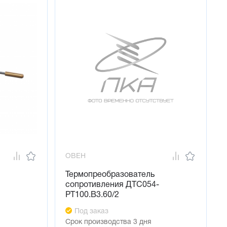
 15 000 ч
именять гильзы ГЗ.16 и ГЗ.25, бобышки Б.П.1 и Б.У.1
ОВЕН
Термопреобразователь
сопротивления ДТС054-
РТ100.В3.60/2
Под заказ
Срок производства 3 дня