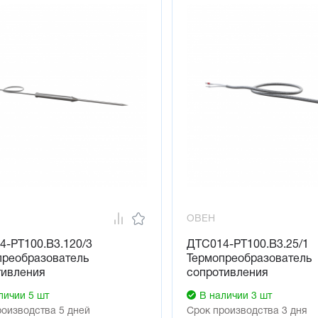
латиновым ЧЭ 
до +250 °С – не менее 0,95 за 40 000 ч
 (-60 °С – для РТ100, РТ500, РТ1000) до -50 °С – не менее 0,95 за
едным ЧЭ
до +150 °С – не менее 0,95 за 15 000 ч
жа датчиков ДТСхх4 со штуцером на объекты рекомендуется пр
ОВЕН
4-РТ100.В3.120/3
ДТС014-РТ100.В3.25/1
преобразователь
Термопреобразователь
тивления
сопротивления
личии 5 шт
В наличии 3 шт
роизводства 5 дней
Срок производства 3 дня