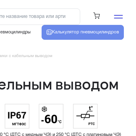
Калькулятор
пневмоцилиндров
невмоцилиндры
чики с кабельным выводом
бельным выводом
 °С (ДТС с медным ЧЭ) и 250 °С (ДТС с платиновым ЧЭ)