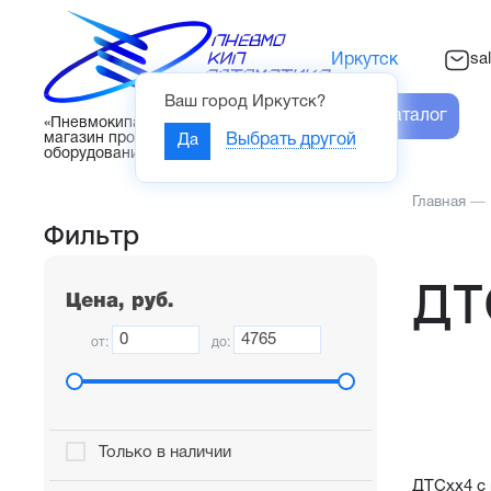
sa
Иркутск
Ваш город
Иркутск
?
Каталог
«Пневмокипавтоматика» – интернет-
магазин промышленного
Да
Выбрать другой
оборудования
Главная
—
Фильтр
ДТ
Цена, руб.
от:
до:
Только в наличии
ДТСхх4 с 