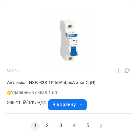
CHINT
Авт. выкл. NXB-63S 1P 50А 4,5кА х-ка C (R)
Удалённый склад 1 шт
299,11
₽/шт
с НДС
В корзину
1
2
3
4
5