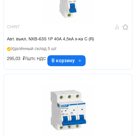
CHINT
Авт. выкл. NXB-63S 1P 40А 4,5кА х-ка C (R)
Удалённый склад 5 шт
295,03
₽/шт
с НДС
В корзину