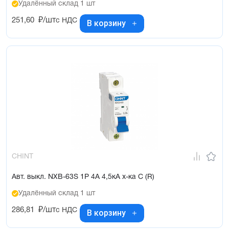
Удалённый склад 1 шт
251,60
₽/шт
с НДС
В корзину
CHINT
Авт. выкл. NXB-63S 1P 4А 4,5кА х-ка C (R)
Удалённый склад 1 шт
286,81
₽/шт
с НДС
В корзину