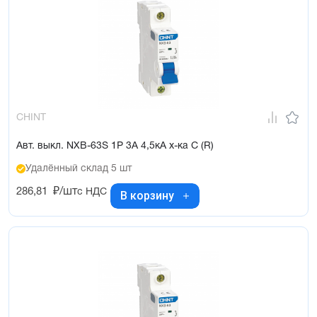
CHINT
Авт. выкл. NXB-63S 1P 3А 4,5кА х-ка C (R)
Удалённый склад 5 шт
286,81
₽/шт
с НДС
В корзину