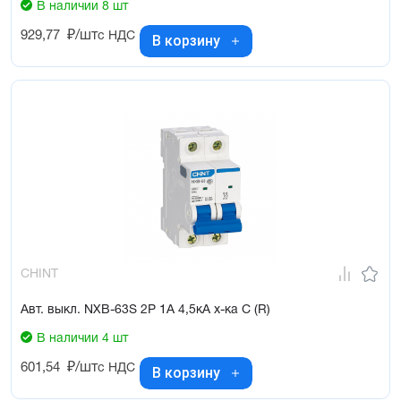
В наличии 8 шт
929,77
₽/шт
с НДС
В корзину
CHINT
Авт. выкл. NXB-63S 2P 1А 4,5кА х-ка C (R)
В наличии 4 шт
601,54
₽/шт
с НДС
В корзину