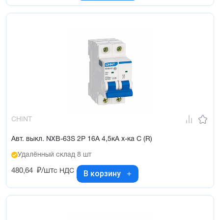
CHINT
Авт. выкл. NXB-63S 2P 16А 4,5кА х-ка C (R)
Удалённый склад 8 шт
480,64
₽/шт
с НДС
В корзину