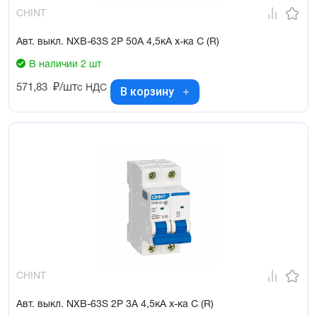
CHINT
Авт. выкл. NXB-63S 2P 50А 4,5кА х-ка C (R)
В наличии 2 шт
571,83
₽/шт
с НДС
В корзину
CHINT
Авт. выкл. NXB-63S 2P 3А 4,5кА х-ка C (R)