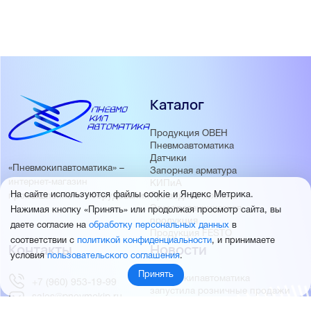
Каталог
Продукция ОВЕН
Пневмоавтоматика
Датчики
«Пневмокипавтоматика» –
Запорная арматура
интернет-магазин
КИПиА
На сайте используются файлы cookie и Яндекс Метрика.
Приводная техника
промышленного оборудования
Электротехническая
Нажимая кнопку «Принять» или продолжая просмотр сайта, вы
продукция
даете согласие на
обработку персональных данных
в
Продукция FESTO
соответствии с
политикой конфиденциальности
, и принимаете
Контакты
Новости
условия
пользовательского соглашения
.
Принять
Пневмокипавтоматика
+7 (960) 953-19-99
запустила розничные продажи
sales@pnevmokip.ru
Пневмокипавтоматика –