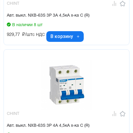
CHINT
Авт. выкл. NXB-63S 3P 3А 4,5кА х-ка C (R)
В наличии 8 шт
929,77
₽/шт
с НДС
В корзину
CHINT
Авт. выкл. NXB-63S 3P 4А 4,5кА х-ка C (R)