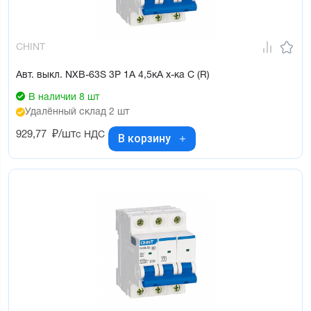
CHINT
Авт. выкл. NXB-63S 3P 1А 4,5кА х-ка C (R)
В наличии 8 шт
Удалённый склад 2 шт
929,77
₽/шт
с НДС
В корзину