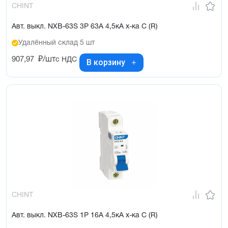
CHINT
Авт. выкл. NXB-63S 3P 63А 4,5кА х-ка C (R)
Удалённый склад 5 шт
907,97
₽/шт
с НДС
В корзину
CHINT
Авт. выкл. NXB-63S 1P 16А 4,5кА х-ка C (R)