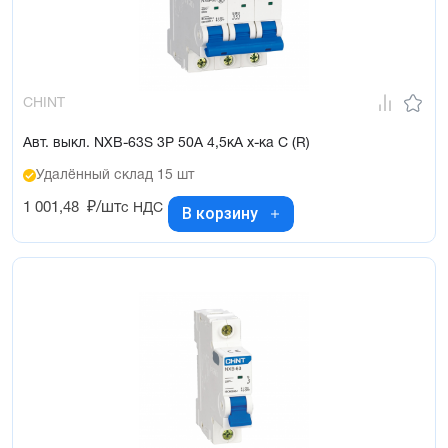
CHINT
Авт. выкл. NXB-63S 3P 50А 4,5кА х-ка C (R)
Удалённый склад 15 шт
1 001,48
₽/шт
с НДС
В корзину