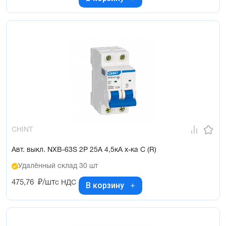
CHINT
Авт. выкл. NXB-63S 2P 25А 4,5кА х-ка C (R)
Удалённый склад 30 шт
475,76
₽/шт
с НДС
В корзину