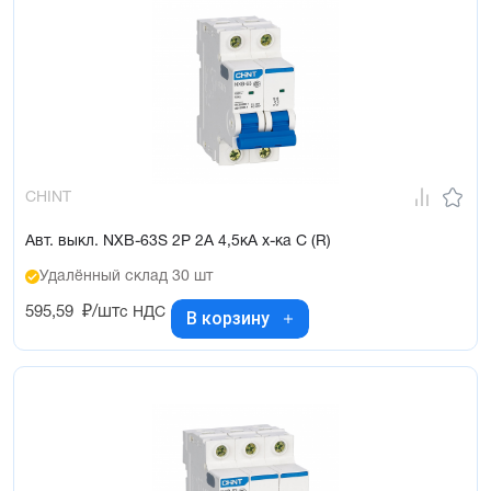
CHINT
Авт. выкл. NXB-63S 2P 2А 4,5кА х-ка C (R)
Удалённый склад 30 шт
595,59
₽/шт
с НДС
В корзину