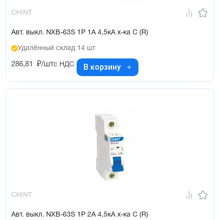
CHINT
Авт. выкл. NXB-63S 1P 1А 4,5кА х-ка C (R)
Удалённый склад 14 шт
286,81
₽/шт
с НДС
В корзину
CHINT
Авт. выкл. NXB-63S 1P 2А 4,5кА х-ка C (R)