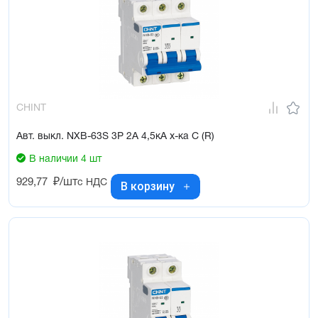
CHINT
Авт. выкл. NXB-63S 3P 2А 4,5кА х-ка C (R)
В наличии 4 шт
929,77
₽/шт
с НДС
В корзину