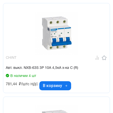
CHINT
Авт. выкл. NXB-63S 3P 10А 4,5кА х-ка C (R)
В наличии 4 шт
781,44
₽/шт
с НДС
В корзину