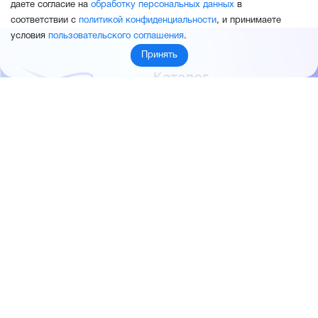
даете согласие на
обработку персональных данных
в
соответствии с
политикой конфиденциальности
, и принимаете
условия
пользовательского соглашения
.
Принять
Каталог
Продукция ОВЕН
Пневмоавтоматика
Датчики
«Пневмокипавтоматика» –
Запорная арматура
интернет-магазин
КИПиА
Приводная техника
промышленного оборудования
Электротехническая
продукция
Продукция FESTO
Контакты
Новости
Пневмокипавтоматика
+7 (960) 953-19-99
запустила розничные продажи
sales@pnevmokip.ru
Пневмокипавтоматика –
Пн-Пт: 9:00 до 18:00
официальный дистрибьютор
Промышленной автоматики