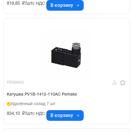
819,85
₽/шт
с НДС
В корзину
PEMAKS
Катушка PV1B-1412-110AC Pemaks
Удалённый склад 7 шт
834,10
₽/шт
с НДС
В корзину