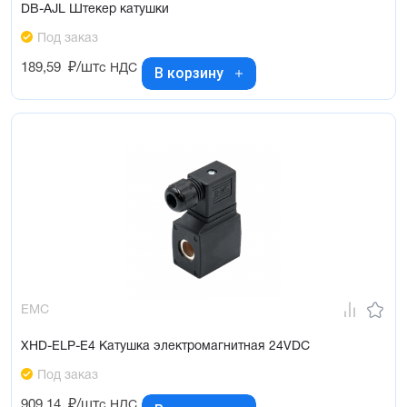
DB-AJL Штекер катушки
Под заказ
189,59
₽/шт
с НДС
В корзину
EMC
XHD-ELP-E4 Катушка электромагнитная 24VDC
Под заказ
909,14
₽/шт
с НДС