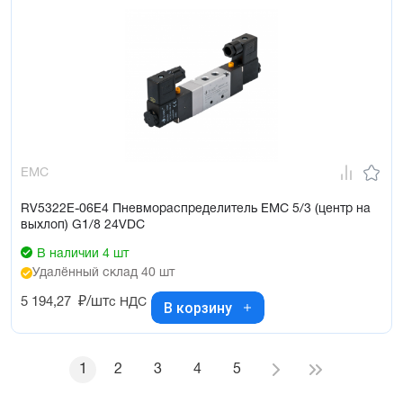
EMC
RV5322E-06E4 Пневмораспределитель EMC 5/3 (центр на
выхлоп) G1/8 24VDC
В наличии 4 шт
Удалённый склад 40 шт
5 194,27
₽/шт
с НДС
В корзину
1
2
3
4
5