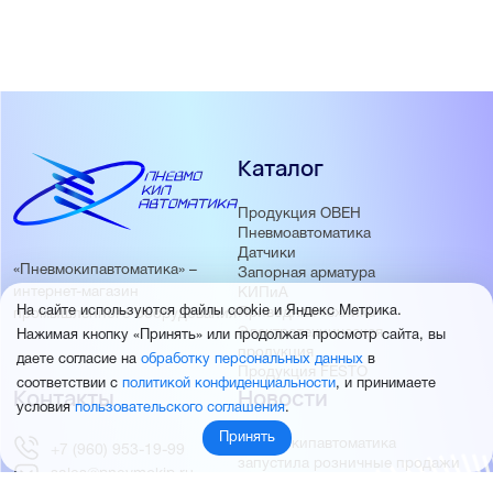
Каталог
Продукция ОВЕН
Пневмоавтоматика
Датчики
«Пневмокипавтоматика» –
Запорная арматура
интернет-магазин
КИПиА
На сайте используются файлы cookie и Яндекс Метрика.
Приводная техника
промышленного оборудования
Электротехническая
Нажимая кнопку «Принять» или продолжая просмотр сайта, вы
продукция
даете согласие на
обработку персональных данных
в
Продукция FESTO
соответствии с
политикой конфиденциальности
, и принимаете
Контакты
Новости
условия
пользовательского соглашения
.
Принять
Пневмокипавтоматика
+7 (960) 953-19-99
запустила розничные продажи
sales@pnevmokip.ru
Пневмокипавтоматика –