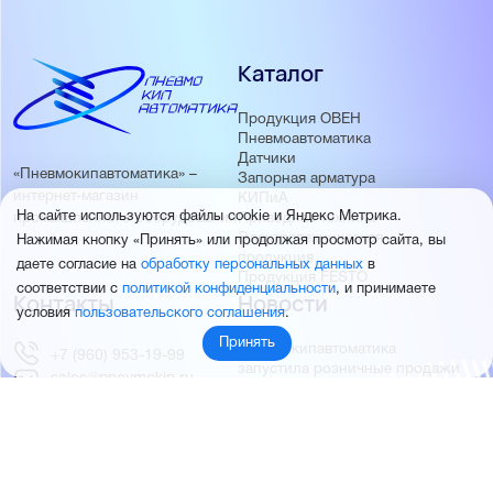
Каталог
Продукция ОВЕН
Пневмоавтоматика
Датчики
«Пневмокипавтоматика» –
Запорная арматура
интернет-магазин
КИПиА
На сайте используются файлы cookie и Яндекс Метрика.
Приводная техника
промышленного оборудования
Электротехническая
Нажимая кнопку «Принять» или продолжая просмотр сайта, вы
продукция
даете согласие на
обработку персональных данных
в
Продукция FESTO
соответствии с
политикой конфиденциальности
, и принимаете
Контакты
Новости
условия
пользовательского соглашения
.
Принять
Пневмокипавтоматика
+7 (960) 953-19-99
запустила розничные продажи
sales@pnevmokip.ru
Пневмокипавтоматика –
Пн-Пт: 9:00 до 18:00
официальный дистрибьютор
Промышленной автоматики
РИДАН
Партнёры
О компании