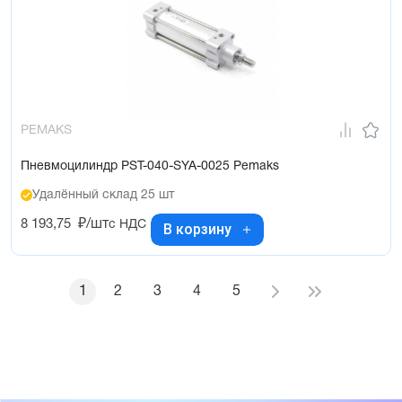
PEMAKS
Пневмоцилиндр PST-040-SYA-0025 Pemaks
Удалённый склад 25 шт
8 193,75
₽/шт
с НДС
В корзину
1
2
3
4
5