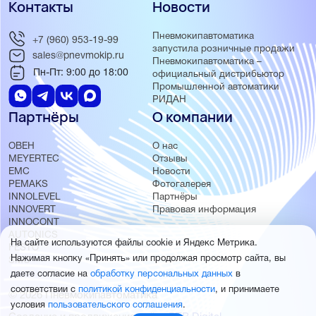
Контакты
Новости
Пневмокипавтоматика
+7 (960) 953-19-99
запустила розничные продажи
sales@pnevmokip.ru
Пневмокипавтоматика –
Пн-Пт: 9:00 до 18:00
официальный дистрибьютор
Промышленной автоматики
РИДАН
Партнёры
О компании
ОВЕН
О нас
MEYERTEC
Отзывы
EMC
Новости
PEMAKS
Фотогалерея
INNOLEVEL
Партнёры
INNOVERT
Правовая информация
INNOCONT
AUTONICS
На сайте используются файлы cookie и Яндекс Метрика.
FESTO
Нажимая кнопку «Принять» или продолжая просмотр сайта, вы
SMC
даете согласие на
обработку персональных данных
в
соответствии с
политикой конфиденциальности
, и принимаете
© 2026 Пневмокипавтоматика
условия
пользовательского соглашения
.