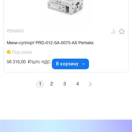
PEMAKS
Мини-суппорт PRD-012-SA-0075-AS Pemaks
Под заказ
56 316,00
₽/шт
с НДС
В корзину
1
2
3
4