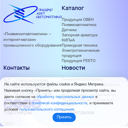
Каталог
Продукция ОВЕН
Пневмоавтоматика
Датчики
«Пневмокипавтоматика» –
Запорная арматура
интернет-магазин
КИПиА
Приводная техника
промышленного оборудования
Электротехническая
продукция
Продукция FESTO
Контакты
Новости
Пневмокипавтоматика
+7 (960) 953-19-99
запустила розничные продажи
На сайте используются файлы cookie и Яндекс Метрика.
sales@pnevmokip.ru
Пневмокипавтоматика –
Нажимая кнопку «Принять» или продолжая просмотр сайта, вы
Пн-Пт: 9:00 до 18:00
официальный дистрибьютор
даете согласие на
обработку персональных данных
в
Промышленной автоматики
соответствии с
политикой конфиденциальности
, и принимаете
РИДАН
условия
пользовательского соглашения
.
Партнёры
О компании
Принять
ОВЕН
О нас